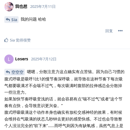
我也想
2025年7月11日
我的问题 哈哈
Sia
回复
Sia
觉得很赞
Losers
L
2025年7月12日
嗯嗯，分散注意力这点确实有点苦恼。因为自己习惯的
空空空
腹式呼吸是吸呼1比1的慢节奏深呼吸，就导致在这种节奏下每次吸
气都要吸满才不会喘不过气，每次吸满时腹部的拉伸感总会分散掉
一些注意力。
如果加快节奏呼吸变浅的话，就会容易有点“喘不过气”或者“这个节
奏有点快，会导致意识更兴奋。”
腹式呼吸吸满这个动作本身也确实有放松交感神经的效果，有时候
会维持在气吸满的状态几秒钟去更好的感受快感。不过也会导致整
个人没法完全的“软下来”……而呼气则因为有缺氧感，虽然气息上是