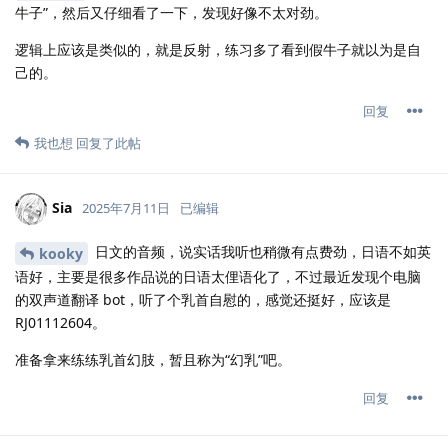
牛子”，然后又仔细看了一下，发现好像不太对劲。
逻辑上应该是类似的，就是反射，练习多了看到假牛子就以为是自
己的。
回复
我也想
回复了此帖
Sia
2025年7月11日
已编辑
日文的音频，说实话我听也稍微有点费劲，日语不如英
kooky
语好，主要是很多作品说的日语太俚语化了，不过最近发现个电脑
的双声道翻译 bot，听了个乳首自慰的，感觉还挺好，应该是
RJ01112604。
准备拿来练练乳首幻肢，暂且称为“幻乳”吧。
回复