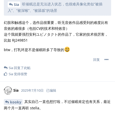
听催眠总是无法进入状态，也很难具像化类似“被插
Sia
入”、“被深喉”、“被舔舐”的场景
幻肢和触感这个，选作品很重要，听无音效作品感受到的难度比有
音效的难很多（包括CV的技术和特效音）
这个我就要强烈安利ユビノタクト的作品了，它家的技术很厉害，
比如 RJ249851
btw，打乳环是不是催眠听多了导致的
回复
Sia
回复了此帖
Sia
觉得很赞
Sia
2025年7月10日
已编辑
其实自己一直也想打啦，不过催眠肯定也有关系，最近
kooky
两个月一直再听 stella。