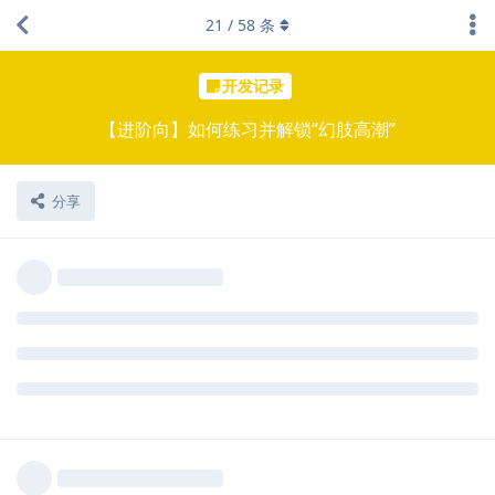
21
/
58
条
开发记录
【进阶向】如何练习并解锁“幻肢高潮”
分享