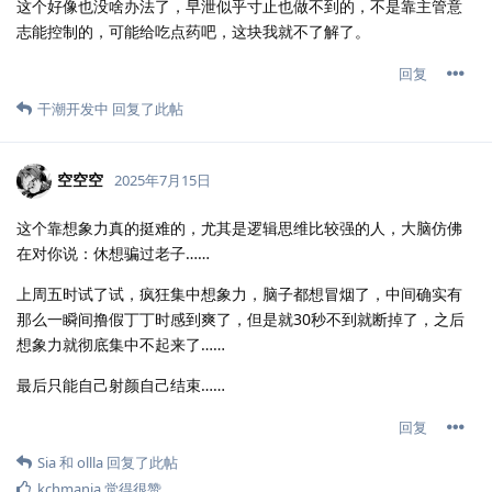
这个好像也没啥办法了，早泄似乎寸止也做不到的，不是靠主管意
志能控制的，可能给吃点药吧，这块我就不了解了。
回复
干潮开发中
回复了此帖
空空空
2025年7月15日
这个靠想象力真的挺难的，尤其是逻辑思维比较强的人，大脑仿佛
在对你说：休想骗过老子……
上周五时试了试，疯狂集中想象力，脑子都想冒烟了，中间确实有
那么一瞬间撸假丁丁时感到爽了，但是就30秒不到就断掉了，之后
想象力就彻底集中不起来了……
最后只能自己射颜自己结束……
回复
Sia
和
ollla
回复了此帖
kchmania
觉得很赞