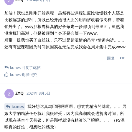
Z
加油！我也是刚刚开始课程，虽然有些课程进度比较慢我个人还是
比较淫荡的那种，所以已经开始很大胆的用内裤收着假肉棒，带着
锁外出了。yysy那根肉棒真的好长每走一步都顶到最里面，虽然我
没发肛门高潮，但是被顶到全身还是会颤一下www。
顺带一提我也买了白丝袜，只不过是超涩情的吊带+情趣内裤。。。
还有有些课程因为时间原因实在无法完成我会在周末集中完成www
回复
kunes
回复了此帖
kunes
觉得很赞
ZYQ
Z
2024年8月5日
我好想吃真鸡巴啊啊啊啊，想尝尝精液的味道。。。男
kunes
娘大学的精液任务就让我很难受，因为我高潮就会进贤者时间，所
以现在基本全天带锁，但是那样就没有精液吃了呜呜。。。（PS深
喉真的好难，很想吐的感觉）