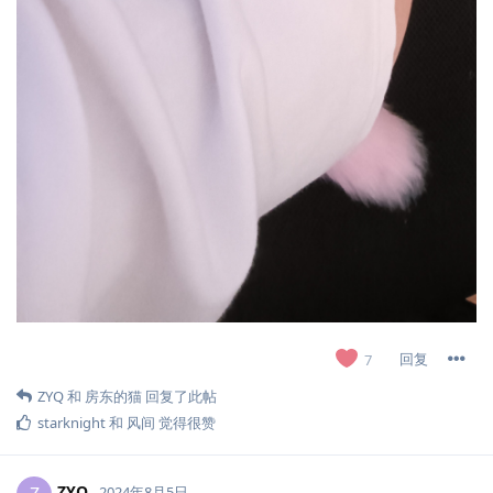
回复
7
ZYQ
和
房东的猫
回复了此帖
starknight
和
风间
觉得很赞
ZYQ
2024年8月5日