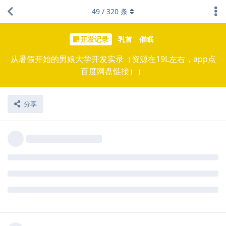
49
/
320
条
开发记录
乳首
催眠
从暑假开始的男娘大学开发实录（资源在19L左右，app点
百度网盘链接））
分享