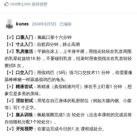
HH绅士HH
觉得很赞
kunes
2024年8月5日
已编辑
【√】
口塞入门
：佩戴口塞十六分钟
【×】
寸止入门
：自慰四分钟，静止高潮
【√】
乳房激活
：平躺在床上，上半身半裸，用指尖轻轻在乳首周围
的乳晕处旋转16 秒 ，不要碰到乳首，结束时用食指指尖在乳首轻轻
擦拭8 次 。
【×】
口交入门
：用假鸡巴（S码）练习口交技术11 分钟 ，你需要像
舔棒棒糖一样舔舐假鸡巴的龟头.
【×】
精液尝试
：将精液（真假精液均可）捧在手上盯着1 分钟 ，想
象它是多美的美味。
【√】
淫纹初试
：用笔在自己身体的私密部位（例如大腿内侧、小腹
等）写1 个正字。
【×】
服从训练
：佩戴项圈完成1 次 轻处分（点击本课程的完成后将
自动随机分配1个轻处分）。
【√】
开拓视野
：在窗边完成今日的1 次 课程或处分。