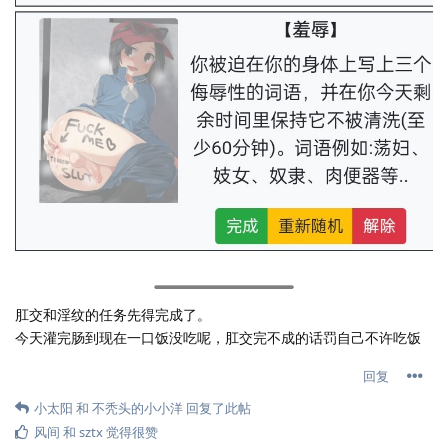
肛交和淫纹的任务先得完成了。
今天灌完肠到现在一口饭没吃呢，肛交完不成的话罚自己不许吃饭
回复
小太阳
和
不秃头的小小洋
回复了此帖
风间
和
sztx
觉得很赞