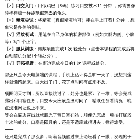
【×】
口交入门
：用假鸡巴（S码）练习口交技术11 分钟 ，你需要像
舔棒棒糖一样舔舐假鸡巴的龟头.
【×】
精液尝试
：将精液（真假精液均可）捧在手上盯着1 分钟 ，想
象它是多美的美味。
【√】
淫纹初试
：用笔在自己身体的私密部位（例如大腿内侧、小腹
等）写1 个正字。
【×】
服从训练
：佩戴项圈完成1 次 轻处分（点击本课程的完成后将
自动随机分配1个轻处分）。
【√】
开拓视野
：在窗边完成今日的1 次 课程或处分。
都还只是今天电脑端的课程，手机上估计得是旷一天了，没想到这
样就懒惰起来。白天出了门，花了点时间有点来不及。
项圈明天才到，所以直接跳过了，处分也是累计了一堆，等会完成
露出和口塞任务，口交今天应该是没时间了，精液任务看情况，晚
点没准网址也上不来。
等会在窗边露出就就脱光了带口塞罚站，顺便先完成一项拍打屁股
十次的处分。口塞是阳具的，还是不适应戴很进去，撑得难受。
——
还只是完成了那么多，听着音频醒过来上论坛看了一眼，发现帖子