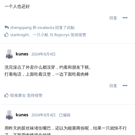
一个人也还好
回复
zhengqiang
和
vivalavita
回复了此帖
starknight
、
一只小航
与
Rojocrys
觉得很赞
kunes
2024年8月4日
洗完澡点了外卖什么都没穿，约着和朋友下棋。
打着电话，上面吃着汉堡，一边下面吃着肉棒
回复
暗推磨去
觉得很赞
kunes
2024年8月4日
已编辑
用昨天的脏丝袜堵住嘴巴，还以为能塞两份呢，结果一只就快不行
了，下面用肉棒拼命抽插