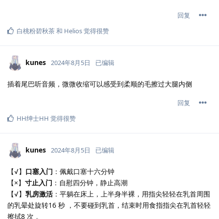
回复
白桃粉碧秋茶
和
Helios
觉得很赞
kunes
2024年8月5日
已编辑
插着尾巴听音频，微微收缩可以感受到柔顺的毛擦过大腿内侧
回复
HH绅士HH
觉得很赞
kunes
2024年8月5日
已编辑
【√】
口塞入门
：佩戴口塞十六分钟
【×】
寸止入门
：自慰四分钟，静止高潮
【√】
乳房激活
：平躺在床上，上半身半裸，用指尖轻轻在乳首周围
的乳晕处旋转16 秒 ，不要碰到乳首，结束时用食指指尖在乳首轻轻
擦拭8 次 。