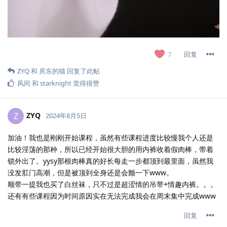
回复
7
ZYQ
和
房东的猫
回复了此帖
风间
和
starknight
觉得很赞
ZYQ
Z
2024年8月5日
加油！我也是刚刚开始课程，虽然有些课程进度比较慢我个人还是
比较淫荡的那种，所以已经开始很大胆的用内裤收着假肉棒，带着
锁外出了。yysy那根肉棒真的好长每走一步都顶到最里面，虽然我
没发肛门高潮，但是被顶到全身还是会颤一下www。
顺带一提我也买了白丝袜，只不过是超涩情的吊带+情趣内裤。。。
还有有些课程因为时间原因实在无法完成我会在周末集中完成www
回复