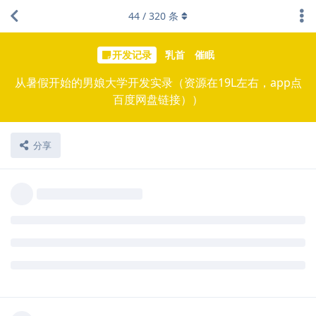
44
/
320
条
开发记录
乳首
催眠
从暑假开始的男娘大学开发实录（资源在19L左右，app点
百度网盘链接））
分享