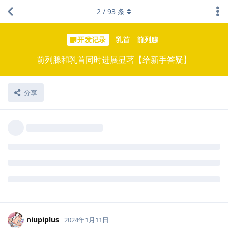
2
/
93
条
开发记录
乳首
前列腺
前列腺和乳首同时进展显著【给新手答疑】
分享
niupiplus
2024年1月11日