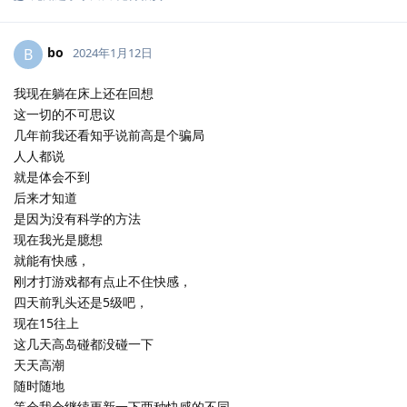
bo
B
2024年1月12日
我现在躺在床上还在回想
这一切的不可思议
几年前我还看知乎说前高是个骗局
人人都说
就是体会不到
后来才知道
是因为没有科学的方法
现在我光是臆想
就能有快感，
刚才打游戏都有点止不住快感，
四天前乳头还是5级吧，
现在15往上
这几天高岛碰都没碰一下
天天高潮
随时随地
等会我会继续更新一下两种快感的不同