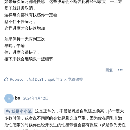
如果每次练习都是快感，这些快感会不断强化神经和放大，一旦难
受了就赶紧取消，
这样每次都只有快感你一定会
忍不住不停练习，
这样进度才会快速增加
如果保持一天两到三次
早晚，午睡
估计进度会很快了，
接下来我会继续跟一些细节
回复
Rubisco
、
琦琦DLYT
，
sjak
与
3
人
觉得很赞
bo
B
2024年1月12日
这是正常的，不管是乳首自慰还是前高，j8一定大
我是小小笨
多数时候，或者说不间断的会勃起且充血严重，因为你在用乳首激
活性感带的时候你已经开发过的性感带也会都有反应（j8是作为男性