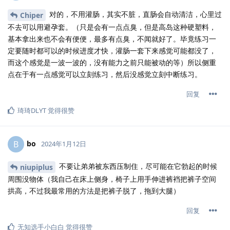
对的，不用灌肠，其实不脏，直肠会自动清洁，心里过
Chiper
不去可以用避孕套。（只是会有一点点臭，但是高岛这种硬塑料，
基本拿出来也不会有便便，最多有点臭，不闻就好了。毕竟练习一
定要随时都可以的时候进度才快，灌肠一套下来感觉可能都没了，
而这个感觉是一波一波的，没有能力之前只能被动的等）所以侧重
点在于有一点感觉可以立刻练习，然后没感觉立刻中断练习。
回复
琦琦DLYT
觉得很赞
bo
B
2024年1月12日
不要让弟弟被东西压制住，尽可能在它勃起的时候
niupiplus
周围没物体（我自己在床上侧身，椅子上用手伸进裤裆把裤子空间
拱高，不过我最常用的方法是把裤子脱了，拖到大腿）
回复
无知选手小白白
觉得很赞