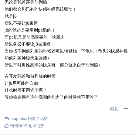
无论是乳首还是前列腺
他们都会和已有的快感神经系统联动！
就是j8
所以不要让j8束缚！
j8的勃起是要用到pc肌的！
而pc肌又是前高重要的一块肌肉
所以务必不要让j8被束缚，
当你找不到前列腺的时候还可以轻轻触一下龟头（龟头的快感神经
和前列腺神经天生连接）
所以平时男性高潮的快乐有一部分就来自于前列腺）
在开发乳首和前列腺的时候
让j8尽可能的自由！
什么时候不用管了呢？
等你稳定拥有这些高潮的能力了的时候就不用管了
回复
niupiplus
回复了此帖
琦琦DLYT
觉得很赞