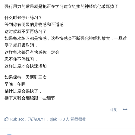
强行用力的后果就是把正在学习建立链接的神经给他破坏掉了
什么时候停止练习？
等到你有明显的异物感和不适感
这时候就不要再练习了
如果每次练习都是快感，这些快感会不断强化神经和放大，一旦难
受了就赶紧取消，
这样每次都只有快感你一定会
忍不住不停练习，
这样进度才会快速增加
如果保持一天两到三次
早晚，午睡
估计进度会很快了，
接下来我会继续跟一些细节
回复
Rubisco
、
琦琦DLYT
，
sjak
与
3
人
觉得很赞