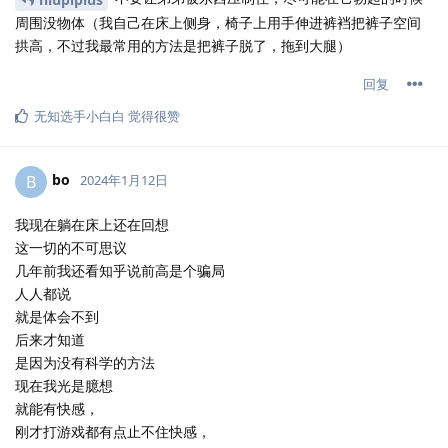
周围没物体（我自己在床上侧身，椅子上用手伸进裤裆把裤子空间
拱高，不过我最常用的方法是把裤子脱了，拖到大腿）
回复
无知选手小白白
觉得很赞
bo
B
2024年1月12日
我现在躺在床上还在回想
这一切的不可思议
几年前我还看知乎说前高是个骗局
人人都说
就是体会不到
后来才知道
是因为没有科学的方法
现在我光是臆想
就能有快感，
刚才打游戏都有点止不住快感，