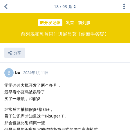
18
/
93
条
开发记录
乳首
前列腺
前列腺和乳首同时进展显著【给新手答疑】
分享
bo
B
2024年1月11日
零零碎碎大概开发了两个多月，
最早看小蓝鸟被误导了，
买了一堆锁，和假j8
经常后面抽插假j8+撸she，
看了知识库才知道这个叫super T，
那会也就比射精爽一些，
但是还是知识库里写的传统释放形式的男性高潮模式，