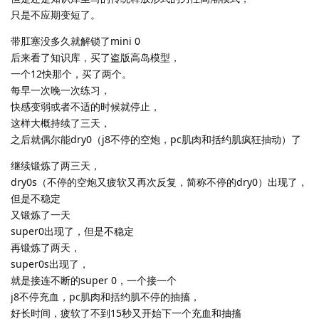
只是不应期变短了。
带肛塞没多久就解锁了mini 0
后来看了知识库，买了盗版高岛模型，
一个12快那个，买了两个。
每早一次晚一次练习，
快感变弱或者不适的时候就停止，
这样大概持续了三天，
之后就偶尔能dry0（j8不停的空炮，pc肌肉和括约肌疯狂抽动）了
继续锻炼了两三天，
dry0s（不停的空炮又疲软又再次反复，简称不停的dry0）出现了，
但是不稳定
又锻炼了一天
super0出现了，但是不稳定
再锻炼了两天，
super0s出现了，
就是接连不断的super 0，一个接一个
j8不停充血，pc肌肉和括约肌不停的抽搐，
好长时间，疲软了不到15秒又开始下一个充血和抽搐