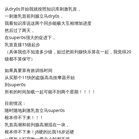
从dry0s开始我就按照知识库刺激乳首，
一刺激乳首前列腺立马dry0s，
我看知识库说这两个同步能极大互相增加进度
然后过了两天，
在super0s强大的促进下，
乳首直接15级起步
（具体我也不知道多少级，如过把前列腺快乐算在一起，我觉得20
级都不算保守）
如果真要算有效训练时间
从买那个11快的盗版高岛按摩器开始
到super0s
所有的时间加载一起可能不到两个星期！！！！
目前情况：
随时随地刺激乳首立马super0s
根本停不下来！！！
乳首高潮和前列腺高潮混在一块，
根本停不下来！j8硬的比我16岁还硬
一硬加上打空炮一两个小时都不停，