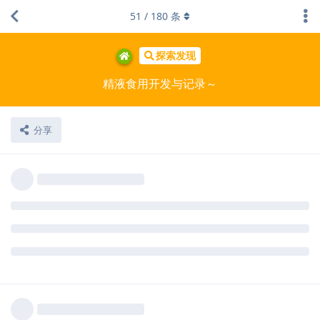
51
/
180
条
探索发现
精液食用开发与记录～
分享