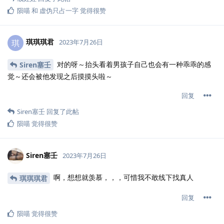
陨喵
和
虚伪只占一字
觉得很赞
琪琪琪君
琪
2023年7月26日
对的呀～抬头看着男孩子自己也会有一种乖乖的感
Siren塞壬
觉～还会被他发现之后摸摸头啦～
回复
Siren塞壬
回复了此帖
陨喵
觉得很赞
Siren塞壬
2023年7月26日
啊，想想就羡慕，，，可惜我不敢线下找真人
琪琪琪君
回复
陨喵
觉得很赞