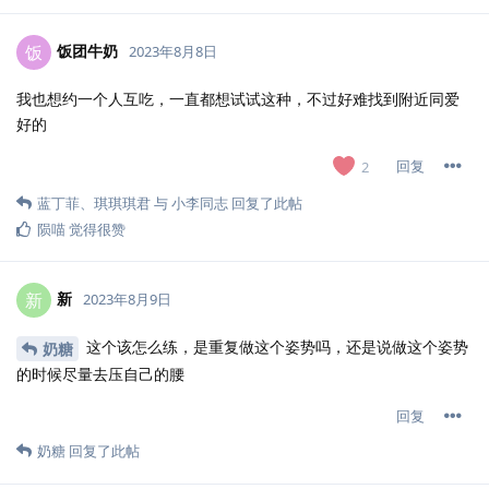
饭团牛奶
饭
2023年8月8日
我也想约一个人互吃，一直都想试试这种，不过好难找到附近同爱
好的
回复
2
蓝丁菲
、
琪琪琪君
与
小李同志
回复了此帖
陨喵
觉得很赞
新
新
2023年8月9日
这个该怎么练，是重复做这个姿势吗，还是说做这个姿势
奶糖
的时候尽量去压自己的腰
回复
奶糖
回复了此帖