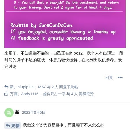
来图了。不知道靠不靠谱，自己正在练pos2。我个人有出现过一段
时间的脖子不适的症状、休息后较快缓解，在此列出以供参考。欢
迎讨论
回复
新
、
niupiplus
，
MAY.​
与
2
人
回复了此帖
万源
、
Andy1116
，
虚伪只占一字
与
4
人
觉得很赞
新
新
2023年8月5日
我做这个姿势容易腰疼，而且腰下不来怎么办
奶糖