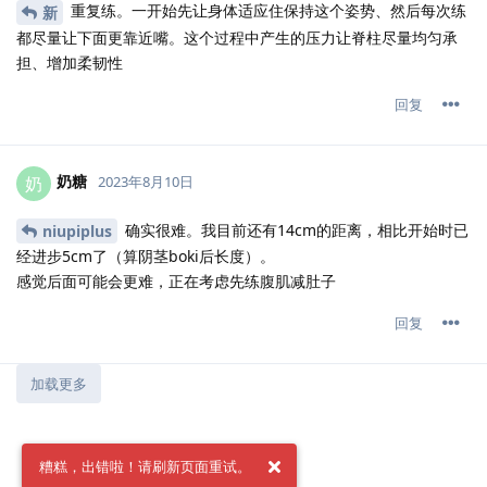
重复练。一开始先让身体适应住保持这个姿势、然后每次练
新
都尽量让下面更靠近嘴。这个过程中产生的压力让脊柱尽量均匀承
担、增加柔韧性
回复
奶糖
奶
2023年8月10日
确实很难。我目前还有14cm的距离，相比开始时已
niupiplus
经进步5cm了（算阴茎boki后长度）。
感觉后面可能会更难，正在考虑先练腹肌减肚子
回复
加载更多
糟糕，出错啦！请刷新页面重试。