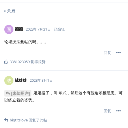
6 天
后
圈圈
圈
2023年7月31日
已编辑
论坛没法删帖的吗。。。
回复
3381023059
觉得很赞
绒娃娃
绒
2023年8月1日
姐姐搜了，叫 犁式，然后这个有压迫颈椎隐患。可
[未知用户]
以练立着的姿势。
回复
bigtitslove
回复了此帖