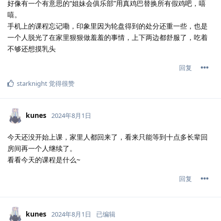
好像有一个有意思的“姐妹会俱乐部”用真鸡巴替换所有假鸡吧，嘻
嘻。
手机上的课程忘记嘞，印象里因为轮盘得到的处分还重一些，也是
一个人脱光了在家里狠狠做羞羞的事情，上下两边都舒服了，吃着
不够还想摸乳头
回复
starknight
觉得很赞
kunes
2024年8月1日
今天还没开始上课，家里人都回来了，看来只能等到十点多长辈回
房间再一个人继续了。
看看今天的课程是什么~
回复
kunes
2024年8月1日
已编辑