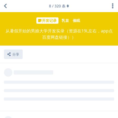
8
/
320
条
开发记录
乳首
催眠
从暑假开始的男娘大学开发实录（资源在19L左右，app点
百度网盘链接））
分享