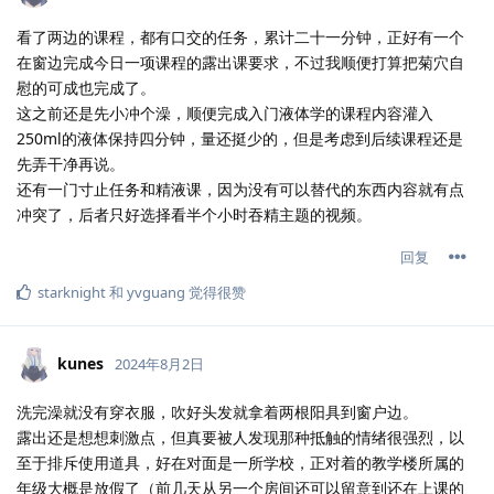
看了两边的课程，都有口交的任务，累计二十一分钟，正好有一个
在窗边完成今日一项课程的露出课要求，不过我顺便打算把菊穴自
慰的可成也完成了。
这之前还是先小冲个澡，顺便完成入门液体学的课程内容灌入
250ml的液体保持四分钟，量还挺少的，但是考虑到后续课程还是
先弄干净再说。
还有一门寸止任务和精液课，因为没有可以替代的东西内容就有点
冲突了，后者只好选择看半个小时吞精主题的视频。
回复
starknight
和
yvguang
觉得很赞
kunes
2024年8月2日
洗完澡就没有穿衣服，吹好头发就拿着两根阳具到窗户边。
露出还是想想刺激点，但真要被人发现那种抵触的情绪很强烈，以
至于排斥使用道具，好在对面是一所学校，正对着的教学楼所属的
年级大概是放假了（前几天从另一个房间还可以留意到还在上课的