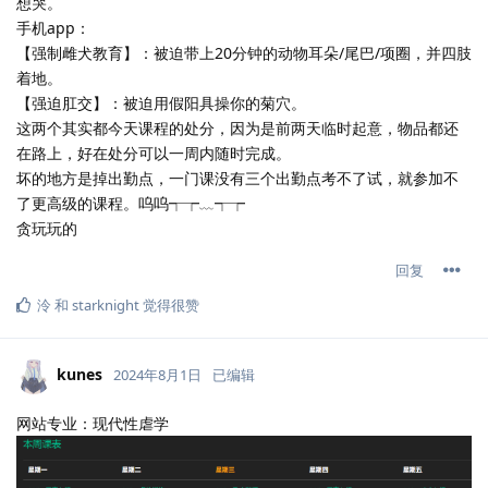
想哭。
手机app：
【强制雌犬教育】：被迫带上20分钟的动物耳朵/尾巴/项圈，并四肢
着地。
【强迫肛交】：被迫用假阳具操你的菊穴。
这两个其实都今天课程的处分，因为是前两天临时起意，物品都还
在路上，好在处分可以一周内随时完成。
坏的地方是掉出勤点，一门课没有三个出勤点考不了试，就参加不
了更高级的课程。呜呜┭┮﹏┭┮
贪玩玩的
回复
泠
和
starknight
觉得很赞
kunes
2024年8月1日
已编辑
网站专业：现代性虐学