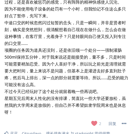
过程，还是喜欢被惩罚的感觉，只有阵阵的精神快感使人沉沦。
因为不能使用电子设备的处罚有一个小时，但我怕记不住这么多只
好点了暂停，先写下来。
中途口交的时候忽然闪过短暂的念头，只是一瞬间，并非是贤者时
刻，确实是突然想到，很清醒想着自己现在在做什么，怎么会在做
这种事情，在客厅里，光着身子？只是转眼间自己便又投入到专注
的口交里……
项圈的任务因为道具还没到，还是依旧领一个处分——强制灌肠
500ml保持五分钟，对于我来说还是能接受的，量不多，只是时间
可能需要稍加忍受。因为个人喜好干净，所以玩之前光是清理就需
要大把时间，量上来说不是问题，但基本上是灌进去好多直到肚子
疼，然后马上排出，深一点的部分就需要等待。所以……忍受的能力
可能没有这么高。
不过今天已经玩好了这个处分就留着晚一些再说吧。
星期五完后周末人性化的没有排课，简直比一些大学还要放松，虽
然我的大学周末是放假的，但自己并不希望奴隶学院周末也是休息
呀！
回复
2
蓝蓝
、
Citrusdayo
，
擅长摸鱼潜水
与
starknight
觉得很赞