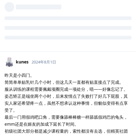
kunes
2024年8月1日
昨天是小四门。
简简单单贴乳针几个小时，但这几天一直都有贴直接点了完成。
服从训练的课程需要佩戴项圈完成一项处分，唔——好像忘记了。
姿态矫正是端坐两个小时，后来发情点了失败打了好几下屁股，其
实人家还希望疼一点，虽然不想承认这种事情，但貌似变得有点享
受了。
最后一门用假鸡吧口角，需要像舔棒棒糖一样舔舐假鸡巴的龟头，
emm还是在姬友的加成下延长了时间。
初级社团大部分都是减少课程量的，索性都没有去选，但精英社团