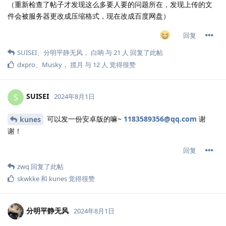
（重新检查了帖子才发现这么多要人要的问题所在，发现上传的文
件会被服务器更改成压缩格式，现在改成百度网盘）
回复
SUISEI
、
分明平静无风
，
白呐
与
21
人
回复了此帖
dxpro
、
Musky
，
揽月
与
12
人
觉得很赞
SUISEI
S
2024年8月1日
可以发一份安卓版的嘛~
1183589356@qq.com
谢
kunes
谢！
回复
zwq
回复了此帖
skwkke
和
kunes
觉得很赞
分明平静无风
2024年8月1日