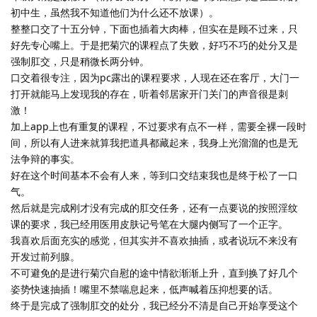
初中生，虽然我不知道他们为什么还不放课）。
整整口交了十五分钟，下面也插着大肉棒，但实在是顾不过来，只
好先专心嘴上。于是把菊穴的课程点了失败，好巧不巧的处分又是
强制肛交，只是稍微长两分钟。
口交着很专注，因为pc露出的课程要求，人现在还在客厅，大门一
打开就能马上发现我的存在，听着邻居家开门关门的声音很是刺
激！
加上app上也有重复的课程，不过要求有点不一样，需要全裸一段时
间，所以有人进来就算我把道具都藏起来，我身上光溜溜的也是无
法争辩的事实。
好在这个时间基本不会有人来，等到口交结束我也是终于松了一口
气。
然后就是完成刚才没有完成的肛交任务，还有一点要说的按照淫纹
课的要求，我已经用医用皮肤记号笔在大腿内侧写了一个正字。
我喜欢后面充实的感觉，但其实并不喜欢抽插，或者说玩不来没有
开发过前列腺。
不可避免的是进行菊穴自慰的途中情欲渐渐上升，直到换了好几个
姿势快速抽插！嘴里不禁喘息起来，低声喊着压抑想要的话。
终于是完成了强制肛交的处分，我已经分不清是自己开始享受这个