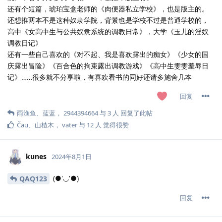
还有个短篇，琥珀宝盒老师的《肉便器私立学校》，也是版主的。
还想推两本不是这种奴隶学院，背景也是学校不过是普通学校的，
高中《女高中生与公共奴隶系统的调教日常》，大学《玉儿的淫奴
调教日记》
还有一些自己喜欢的《对不起、我是喜欢露出的痴女》《少女的国
庆露出冒险》《百合色的拘束露出调教游戏》《高中生雯雯羞辱日
记》……很多就不分享啦，有喜欢看书的同好还请多施舍几本
回复
雨渔鱼
、
蓝蓝
，
2944394664
与
3
人
回复了此帖
Čau
、
山楂木
，
vater
与
12
人
觉得很赞
kunes
2024年8月1日
(●'◡'●)
QAQ123
回复