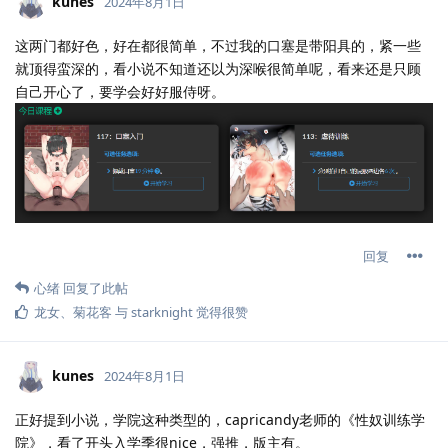
kunes
2024年8月1日
这两门都好色，好在都很简单，不过我的口塞是带阳具的，紧一些
就顶得蛮深的，看小说不知道还以为深喉很简单呢，看来还是只顾
自己开心了，要学会好好服侍呀。
回复
心绪
回复了此帖
龙女
、
菊花客
与
starknight
觉得很赞
kunes
2024年8月1日
正好提到小说，学院这种类型的，capricandy老师的《性奴训练学
院》，看了开头入学季很nice，强推，版主有。