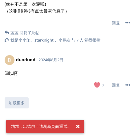
(丝袜不是第一次穿啦)
（这张删掉啦有点太暴露信息了）
回复
蓝蓝
回复了此帖
我是小小笨
、
starknight
，
小鹏友
与
7
人
觉得很赞
duoduod
D
2024年8月2日
阔以啊
回复
7
加载更多
糟糕，出错啦！请刷新页面重试。