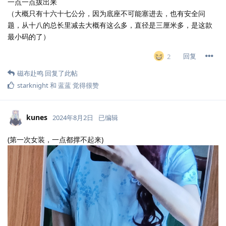
一点一点拔出来
（大概只有十六十七公分，因为底座不可能塞进去，也有安全问
题，从十八的总长里减去大概有这么多，直径是三厘米多，是这款
最小码的了）
回复
2
磁布赴鸣
回复了此帖
starknight
和
蓝蓝
觉得很赞
kunes
2024年8月2日
已编辑
(第一次女装，一点都撑不起来)