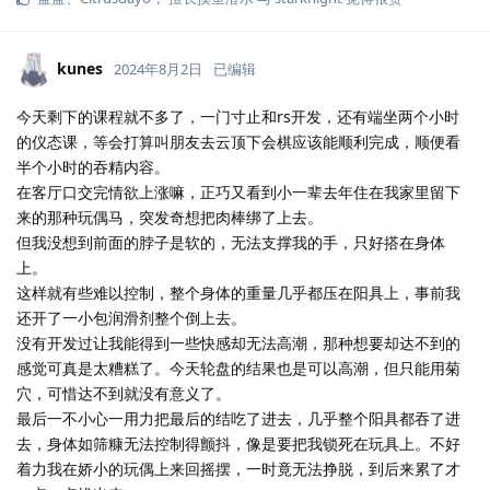
kunes
2024年8月2日
已编辑
今天剩下的课程就不多了，一门寸止和rs开发，还有端坐两个小时
的仪态课，等会打算叫朋友去云顶下会棋应该能顺利完成，顺便看
半个小时的吞精内容。
在客厅口交完情欲上涨嘛，正巧又看到小一辈去年住在我家里留下
来的那种玩偶马，突发奇想把肉棒绑了上去。
但我没想到前面的脖子是软的，无法支撑我的手，只好搭在身体
上。
这样就有些难以控制，整个身体的重量几乎都压在阳具上，事前我
还开了一小包润滑剂整个倒上去。
没有开发过让我能得到一些快感却无法高潮，那种想要却达不到的
感觉可真是太糟糕了。今天轮盘的结果也是可以高潮，但只能用菊
穴，可惜达不到就没有意义了。
最后一不小心一用力把最后的结吃了进去，几乎整个阳具都吞了进
去，身体如筛糠无法控制得颤抖，像是要把我锁死在玩具上。不好
着力我在娇小的玩偶上来回摇摆，一时竟无法挣脱，到后来累了才