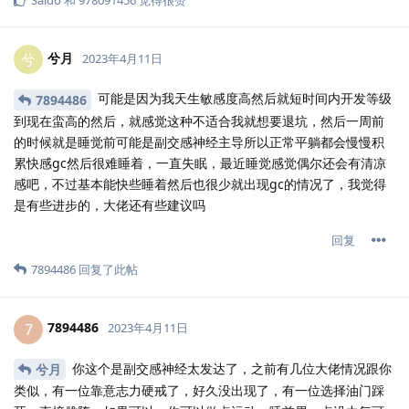
兮月
兮
2023年4月11日
可能是因为我天生敏感度高然后就短时间内开发等级
7894486
到现在蛮高的然后，就感觉这种不适合我就想要退坑，然后一周前
的时候就是睡觉前可能是副交感神经主导所以正常平躺都会慢慢积
累快感gc然后很难睡着，一直失眠，最近睡觉感觉偶尔还会有清凉
感吧，不过基本能快些睡着然后也很少就出现gc的情况了，我觉得
是有些进步的，大佬还有些建议吗
回复
7894486
回复了此帖
7894486
7
2023年4月11日
你这个是副交感神经太发达了，之前有几位大佬情况跟你
兮月
类似，有一位靠意志力硬戒了，好久没出现了，有一位选择油门踩