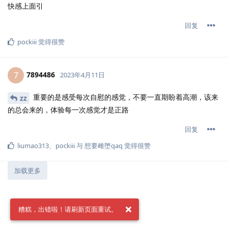
快感上面引
回复
pockiii
觉得很赞
7894486
7
2023年4月11日
重要的是感受每次自慰的感觉，不要一直期盼着高潮，该来
zz
的总会来的，体验每一次感觉才是正路
回复
liumao313
、
pockiii
与
想要雌堕qaq
觉得很赞
加载更多
糟糕，出错啦！请刷新页面重试。