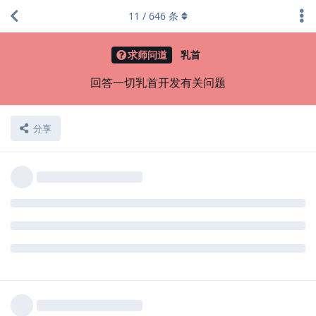
11
/
646
条
求师问道
乳首
回答一切乳首开发有关问题
分享