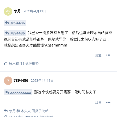
兮月
兮
2023年4月11日
7894486
我已经一周多没有自慰了，然后也每天暗示自己就拒
7894486
绝乳首还有就是坚持锻炼，偶尔就导导，感觉比之前状态好了些，
就是想知道多久才能慢慢恢复emmmm
回复
秋水初月1
觉得很赞
7894486
7
2023年4月11日
那这个快感要分开需要一段时间努力了
xxxxxxxxxx
回复
兮月
和
木头人
回复了此帖
Saido
和
978091456
觉得很赞