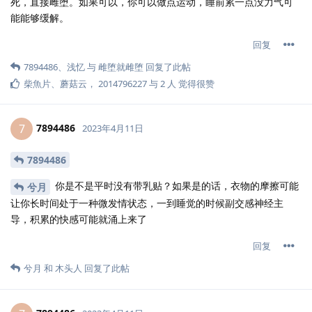
死，直接雌堕。如果可以，你可以做点运动，睡前累一点没力气可
能能够缓解。
回复
7894486
、
浅忆
与
雌堕就雌堕
回复了此帖
柴魚片
、
蘑菇云
，
2014796227
与
2
人
觉得很赞
7894486
7
2023年4月11日
7894486
你是不是平时没有带乳贴？如果是的话，衣物的摩擦可能
兮月
让你长时间处于一种微发情状态，一到睡觉的时候副交感神经主
导，积累的快感可能就涌上来了
回复
兮月
和
木头人
回复了此帖