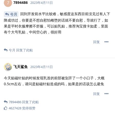
7894486
7
2023年4月11日
回到开发前水平比较难，敏感度这东西目前没见过有人下
兮月
降成功过，你要是不想自慰怕雌堕的话就不要自慰，导就行了，如
果是平时衣服摩擦不舒服，可以贴乳贴，推荐淘宝搜卡如柔，里面
有个大号乳贴，中间空心的，很好用
回复
兮月
回复了此帖
飞天鲨鱼
2023年4月11日
今天贴磁针贴的时候发现乳首的前部被划开了一个小口子，大概
0.5cm左右，请问是贴磁针贴造成的吗，如果是的话该怎么避免
回复
7894486
回复了此帖
4627428
觉得很赞