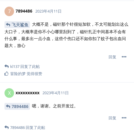
7894486
7
2023年4月11日
大概不是，磁针那个针很短加软，不太可能划出这么
飞天鲨鱼
大口子，大概率是你不小心哪里刮到了，磁针扎正中间基本不会有
什么事，最多出一点小血，这些个伤口还不如你扣了蚊子包出血问
题大，放心
回复
kl137
回复了此帖
冒险的梦
觉得很赞
xxxxxxxxxx
X
2023年4月11日
嗯，谢谢。之前开发过。
7894486
回复
7894486
回复了此帖