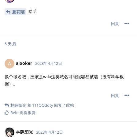
哈哈
夏花喵
回复
5 天
后
alooker
A
2023年4月12日
换个域名吧，应该是wiki这类域名可能很容易被墙（没有科学根
据）。
回复
林隙阳光
和
111QQddty
回复了此帖
Refo
觉得很赞
林隙阳光
2023年4月12日