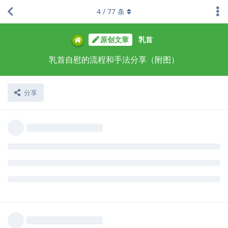
4
/
77
条
原创文章
乳首
乳首自慰的流程和手法分享（附图）
分享