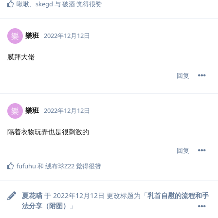
啾啾
、
skegd
与
破酒
觉得很赞
樂班
樂
2022年12月12日
膜拜大佬
回复
樂班
樂
2022年12月12日
隔着衣物玩弄也是很刺激的
回复
fufuhu
和
绒布球Z22
觉得很赞
夏花喵
于
2022年12月12日
更改标题为「
乳首自慰的流程和手
法分享（附图）
」