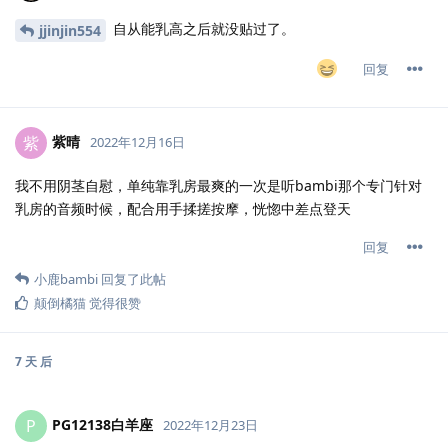
自从能乳高之后就没贴过了。
jjinjin554
回复
紫晴
紫
2022年12月16日
我不用阴茎自慰，单纯靠乳房最爽的一次是听bambi那个专门针对
乳房的音频时候，配合用手揉搓按摩，恍惚中差点登天
回复
小鹿bambi
回复了此帖
颠倒橘猫
觉得很赞
7 天
后
PG12138白羊座
P
2022年12月23日