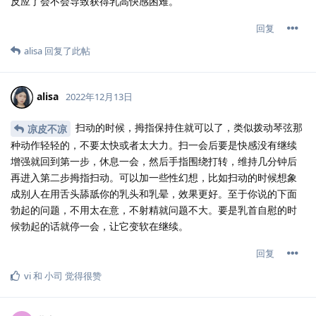
反应了会不会导致获得乳高快感困难。
回复
alisa
回复了此帖
alisa
2022年12月13日
扫动的时候，拇指保持住就可以了，类似拨动琴弦那
凉皮不凉
种动作轻轻的，不要太快或者太大力。扫一会后要是快感没有继续
增强就回到第一步，休息一会，然后手指围绕打转，维持几分钟后
再进入第二步拇指扫动。可以加一些性幻想，比如扫动的时候想象
成别人在用舌头舔舐你的乳头和乳晕，效果更好。至于你说的下面
勃起的问题，不用太在意，不射精就问题不大。要是乳首自慰的时
候勃起的话就停一会，让它变软在继续。
回复
vi
和
小司
觉得很赞