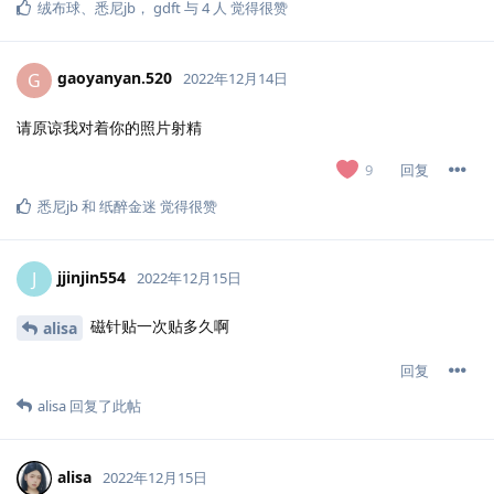
绒布球
、
悉尼jb
，
gdft
与
4
人
觉得很赞
gaoyanyan.​520
G
2022年12月14日
请原谅我对着你的照片射精
回复
9
悉尼jb
和
纸醉金迷
觉得很赞
jjinjin554
J
2022年12月15日
磁针贴一次贴多久啊
alisa
回复
alisa
回复了此帖
alisa
2022年12月15日