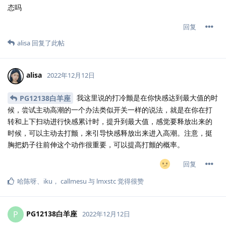
态吗
回复
alisa
回复了此帖
alisa
2022年12月12日
我这里说的打冷颤是在你快感达到最大值的时
PG12138白羊座
候，尝试主动高潮的一个办法类似开关一样的说法，就是在你在打
转和上下扫动进行快感累计时，提升到最大值，感觉要释放出来的
时候，可以主动去打颤，来引导快感释放出来进入高潮。注意，挺
胸把奶子往前伸这个动作很重要，可以提高打颤的概率。
回复
哈陈呀
、
iku
，
callmesu
与
lmxstc
觉得很赞
PG12138白羊座
P
2022年12月12日