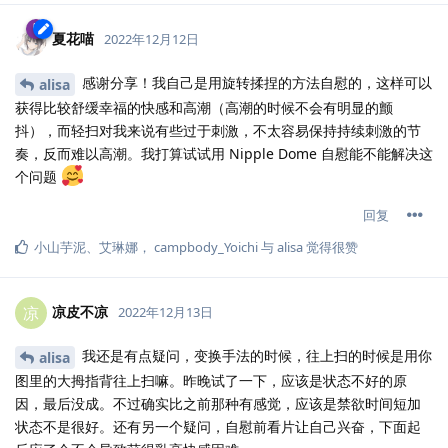
夏花喵
2022年12月12日
感谢分享！我自己是用旋转揉捏的方法自慰的，这样可以
alisa
获得比较舒缓幸福的快感和高潮（高潮的时候不会有明显的颤
抖），而轻扫对我来说有些过于刺激，不太容易保持持续刺激的节
奏，反而难以高潮。我打算试试用 Nipple Dome 自慰能不能解决这
个问题
回复
小山芋泥
、
艾琳娜
，
campbody_Yoichi
与
alisa
觉得很赞
凉皮不凉
凉
2022年12月13日
我还是有点疑问，变换手法的时候，往上扫的时候是用你
alisa
图里的大拇指背往上扫嘛。昨晚试了一下，应该是状态不好的原
因，最后没成。不过确实比之前那种有感觉，应该是禁欲时间短加
状态不是很好。还有另一个疑问，自慰前看片让自己兴奋，下面起