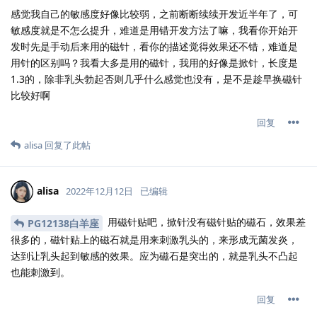
感觉我自己的敏感度好像比较弱，之前断断续续开发近半年了，可
敏感度就是不怎么提升，难道是用错开发方法了嘛，我看你开始开
发时先是手动后来用的磁针，看你的描述觉得效果还不错，难道是
用针的区别吗？我看大多是用的磁针，我用的好像是掀针，长度是
1.3的，除非乳头勃起否则几乎什么感觉也没有，是不是趁早换磁针
比较好啊
回复
alisa
回复了此帖
alisa
2022年12月12日
已编辑
用磁针贴吧，掀针没有磁针贴的磁石，效果差
PG12138白羊座
很多的，磁针贴上的磁石就是用来刺激乳头的，来形成无菌发炎，
达到让乳头起到敏感的效果。应为磁石是突出的，就是乳头不凸起
也能刺激到。
回复