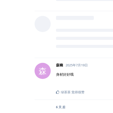
森幽
2025年7月19日
森
身材好好哦
绿茶茶
觉得很赞
6 天
后