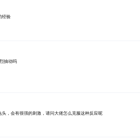
的经验
烈抽动吗
龟头，会有很强的刺激，请问大佬怎么克服这种反应呢