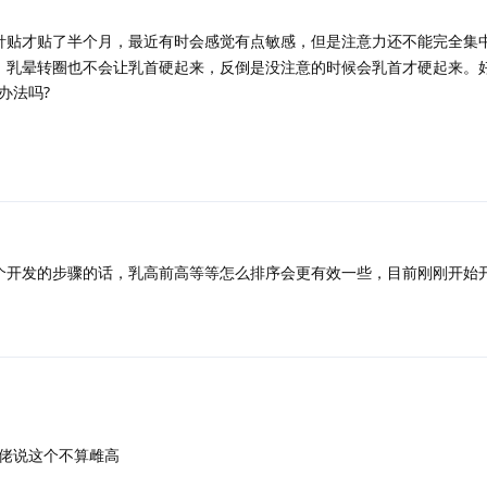
针贴才贴了半个月，最近有时会感觉有点敏感，但是注意力还不能完全集
)，乳晕转圈也不会让乳首硬起来，反倒是没注意的时候会乳首才硬起来。
办法吗?
个开发的步骤的话，乳高前高等等怎么排序会更有效一些，目前刚刚开始
佬说这个不算雌高