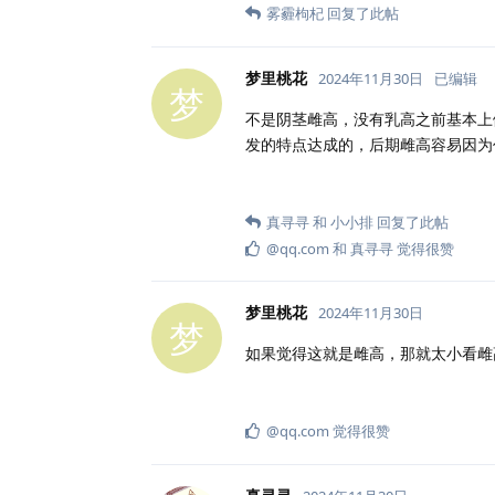
雾霾枸杞
回复了此帖
梦里桃花
2024年11月30日
已编辑
梦
不是阴茎雌高，没有乳高之前基本上
发的特点达成的，后期雌高容易因为
真寻寻
和
小小排
回复了此帖
@qq.​com
和
真寻寻
觉得很赞
梦里桃花
2024年11月30日
梦
如果觉得这就是雌高，那就太小看雌
@qq.​com
觉得很赞