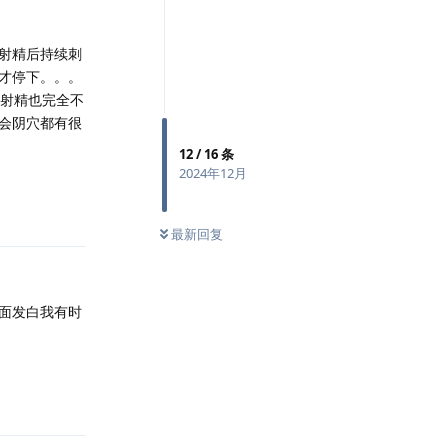
射精后持续刺
才停下。。。
和射精也完全不
会阴穴都有很
12
/
16
条
2024年12月
回复
最新回复
面发白我有时
回复