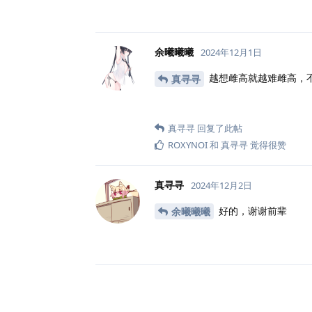
余曦曦曦
2024年12月1日
越想雌高就越难雌高，
真寻寻
真寻寻
回复了此帖
ROXYNOI
和
真寻寻
觉得很赞
真寻寻
2024年12月2日
好的，谢谢前辈
余曦曦曦