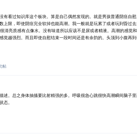
没有看过知识库这个板块。算是自己偶然发现的。就是男孩普通阴痉自慰
数上限，即使阴痉完全软掉也能高潮。我一般就是玩累了或者玩到昏过去
体很清亮质感有点像水。没有味道所以应该不是尿或者精液。高潮的感觉
感觉越强烈。而且即使自慰结束一段时间还是有余韵的。头顶到小腹再到
此帖
描述。总之身体抽搐要比射精强的多。呼吸很急心跳很快高潮瞬间脑子里
状态。