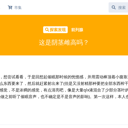
库
市集
探索发现
前列腺
这是阴茎雌高吗？
，想尝试看看，于是回想起催眠那时候的恍惚感，并用震动棒顶着小腹靠
么东西要来了，然后就赶紧射出来了(但是又没射精那种要把全部东西榨干
感觉，不是浓稠的感觉，有点清亮吧，像是大量qlx液混合了少部分茎叶
为做之前听了催眠音声，也不确定是不是音声的影响)。第一次这样，本人