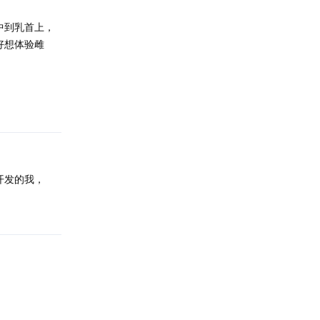
中到乳首上，
好想体验雌
回复
开发的我，
回复