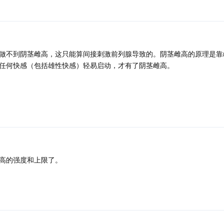
做不到阴茎雌高，这只能算间接刺激前列腺导致的。阴茎雌高的原理是靠
任何快感（包括雄性快感）轻易启动，才有了阴茎雌高。
高的强度和上限了。