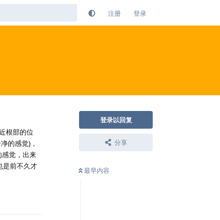
注册
登录
登录以回复
近根部的位
分享
净的感觉)，
的感觉，出来
也是前不久才
最早内容
回复