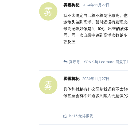
雾霾枸杞
2024年11月27日
雾
我不太确定自己算不算阴痉雌高。也
激龟头达到高潮。暂时还没有发现次
最高纪录好像是5、6次。出来的液
同。同一次自慰中达到高潮次数越多
强反应
真寻寻
、
YONK
与
Leomaro
回复了
雾霾枸杞
2024年11月27日
雾
具体和射精有什么区别我还真不太好
候甚至会有不知道多久陷入无意识的
ice15
觉得很赞