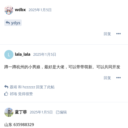
wdbx
2025年1月5日
ydys
回复
lala_lala
L
2025年1月5日
蹲一蹲杭州的小男娘，最好是大佬，可以带带萌新。可以共同开发
回复
聂靖
和
hzzzzzz
回复了此帖
祁珞
觉得很赞
蓝丁菲
2025年1月5日
已编辑
山东 635988329