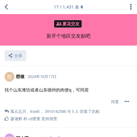
17
/
1,431
条
夏花交友
新开个地区交友贴吧
分享
想做
想
2024年10月17日
找个山东潍坊或者山东德州的肉便q，可同居
回复
孤云忘月
、
kswlt
，
3910142586
与
5
人
回复了此帖
廖湘辉
和
cd蕾蕾
觉得很赞