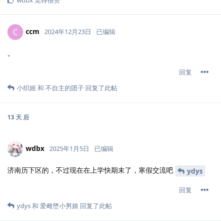
wdbx
觉得很赞
ccm
C
2024年12月23日
已编辑
。
回复
小织姬
和
不自主的团子
回复了此帖
13 天
后
wdbx
2025年1月5日
已编辑
济南历下区的，不过现在在上学快期未了，寒假交流吧
ydys
回复
ydys
和
爱雌堕小男娘
回复了此帖