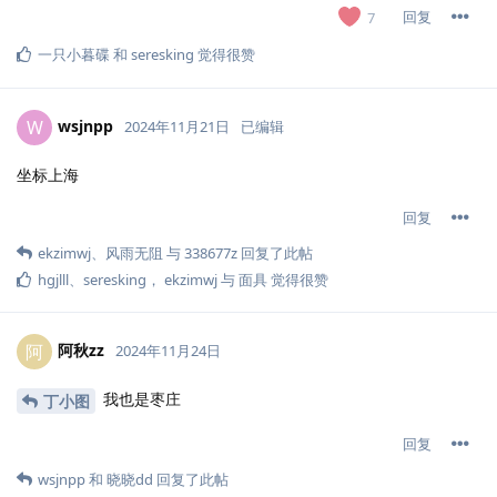
回复
7
一只小暮碟
和
seresking
觉得很赞
wsjnpp
W
2024年11月21日
已编辑
坐标上海
回复
ekzimwj
、
风雨无阻
与
338677z
回复了此帖
hgjlll
、
seresking
，
ekzimwj
与
面具
觉得很赞
阿秋zz
阿
2024年11月24日
我也是枣庄
丁小图
回复
wsjnpp
和
晓晓dd
回复了此帖