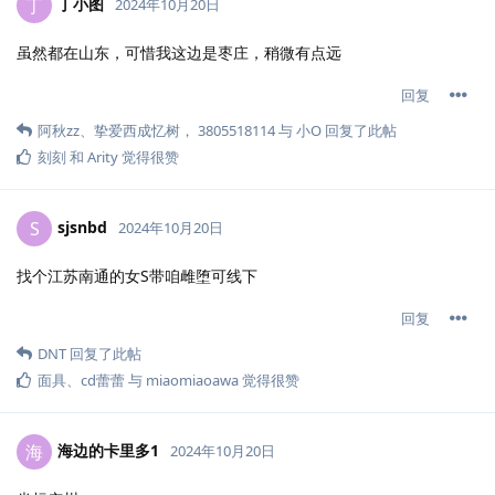
丁小图
丁
2024年10月20日
虽然都在山东，可惜我这边是枣庄，稍微有点远
回复
阿秋zz
、
挚爱西成忆树
，
3805518114
与
小O
回复了此帖
刻刻
和
Arity
觉得很赞
sjsnbd
S
2024年10月20日
找个江苏南通的女S带咱雌堕可线下
回复
DNT
回复了此帖
面具
、
cd蕾蕾
与
miaomiaoawa
觉得很赞
海边的卡里多1
海
2024年10月20日