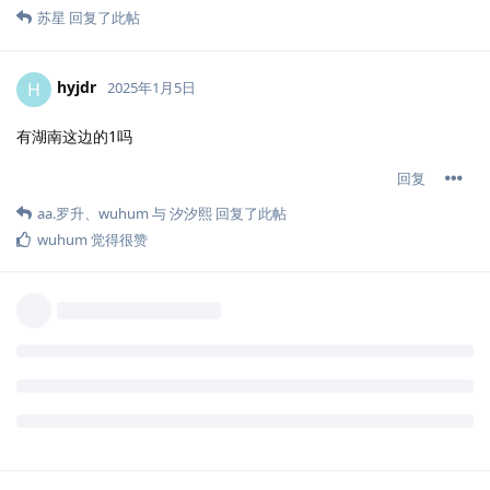
苏星
回复了此帖
hyjdr
H
2025年1月5日
有湖南这边的1吗
回复
aa.​罗升
、
wuhum
与
汐汐熙
回复了此帖
wuhum
觉得很赞