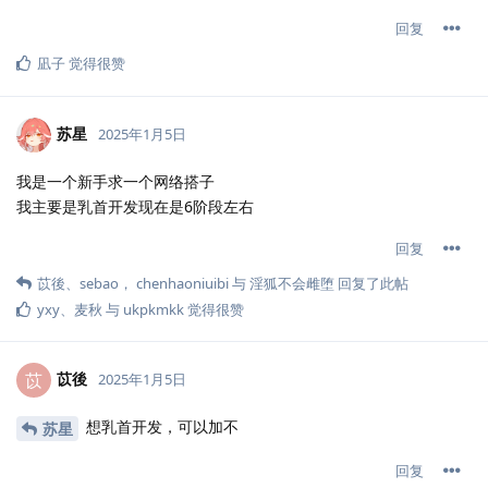
回复
凪子
觉得很赞
苏星
2025年1月5日
我是一个新手求一个网络搭子
我主要是乳首开发现在是6阶段左右
回复
苡後
、
sebao
，
chenhaoniuibi
与
淫狐不会雌堕
回复了此帖
yxy
、
麦秋
与
ukpkmkk
觉得很赞
苡後
苡
2025年1月5日
想乳首开发，可以加不
苏星
回复