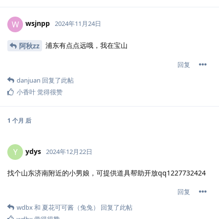
wsjnpp
W
2024年11月24日
浦东有点点远哦，我在宝山
阿秋zz
回复
danjuan
回复了此帖
小香叶
觉得很赞
1 个月
后
ydys
Y
2024年12月22日
找个山东济南附近的小男娘，可提供道具帮助开放qq1227732424
回复
wdbx
和
夏花可可酱（兔兔）
回复了此帖