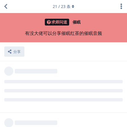
21
/
23
条
求师问道
催眠
有没大佬可以分享催眠红茶的催眠音频
分享