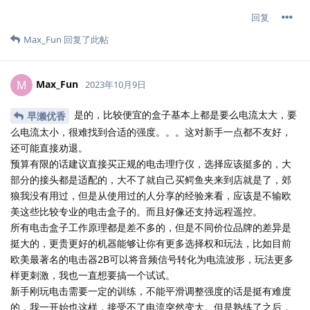
回复
Max_Fun
回复了此帖
Max_Fun
M
2023年10月9日
是的，比较便宜的盒子基本上都是要么电流太大，要
早濑优香
么电流太小，很难找到合适的强度。。。这对新手一点都不友好，
还可能直接劝退。
预算有限的话建议直接买正规的电击理疗仪，选择应该挺多的，大
部分的接头都是适配的，大不了就自己买鳄鱼夹来到店就是了，郊
狼我没有用过，但是从使用过的人分享的经验来看，应该是不输欧
美这些比较专业的电击盒子的。而且好像还支持远程遥控。
所有电击盒子工作原理都是差不多的，但是不同价位品牌的差异是
挺大的，更贵更好的机器能够让你有更多选择权和玩法，比如目前
欧美最著名的电击器2B可以将音频信号转化为电流波形，玩法更多
样更刺激，我也一直想要搞一个试试。
新手刚玩电击需要一定的训练，不能平滑调整强度的话是挺有难度
的，我一开始也这样，接受不了电流突然变大。但是熟练了之后，