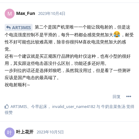
Max_Fun
M
2023年10月4日
第二个是国产机里唯一一个能让我电射的，但是这
ART3MIS
个电流强度控制不是平滑的，每升一档都会感觉突然加大
，耐受
性不好可能也比较难高潮，除非你很抖M喜欢电流突然加大的感
觉。
还有一个建议就是买正规医疗品牌的电针仪这种，也有小型的很好
用，其实跟这些电击器没什么区别，功能还多还好用。
一步到位的话还是选择郊狼吧，虽然我没用过，但是看了一些测评
应该是国产电击的最高端了。
祝电射顺利～
回复
ART3MIS
、
今早起床
，
invalid_user_name4182
与
牛奶韭菜鱼汤
觉得
很赞
叶上花开
叶
2023年10月5日