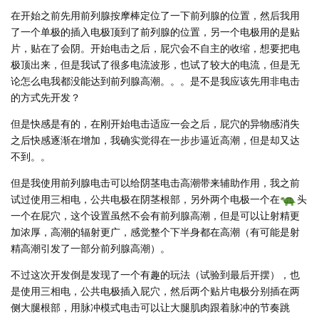
在开始之前先用前列腺按摩棒定位了一下前列腺的位置，然后我用
了一个单极的插入电极顶到了前列腺的位置，另一个电极用的是贴
片，贴在了会阴。开始电击之后，屁穴会不自主的收缩，想要把电
极顶出来，但是我试了很多电流波形，也试了较大的电流，但是无
论怎么电我都没能达到前列腺高潮。。。是不是我应该先用非电击
的方式先开发？
但是快感是有的，在刚开始电击适应一会之后，屁穴的异物感消失
之后快感逐渐在增加，我确实觉得在一步步逼近高潮，但是却又达
不到。。
但是我使用前列腺电击可以给阴茎电击高潮带来辅助作用，我之前
试过使用三相电，公共电极在阴茎根部，另外两个电极一个在
头
一个在屁穴，这个设置虽然不会有前列腺高潮，但是可以让射精更
加浓厚，高潮的辐射更广，感觉整个下半身都在高潮（有可能是射
精高潮引发了一部分前列腺高潮）。
不过这次开发倒是发现了一个有趣的玩法（试验到最后开摆），也
是使用三相电，公共电极插入屁穴，然后两个贴片电极分别插在两
侧大腿根部，用脉冲模式电击可以让大腿肌肉跟着脉冲的节奏跳