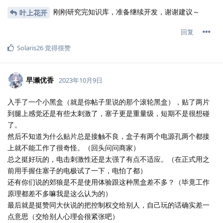
刚刚研究完知识库，准备继续开发，谢谢建议～
叶上花开
回复
Solaris26
觉得很赞
早濑优香
2023年10月9日
入手了一个小黑盒（就是你帖子里说的那个滚轮黑盒），贴了两片
到腿上感觉还是有些太刺激了，塞子更是重量级，短期不是很想碰
了。
然后不知道为什么贴片总是接触不良，盒子有两个电源孔两个都接
上就不能工作了很奇怪。（回头问问商家）
总之挺好玩的，电击刺激性还是太强了有点不适应。（在正式用之
前用手握住塞子的电极试了一下，电怕了都）
还有你们说的郊狼是不是使用体验跟这种黑盒差不多？（毕竟工作
原理都差不多嘛我是这么认为的）
最后就是挺赞同大伙说的把控制权交给别人，自己玩的话确实差一
点意思（交给别人心理会很紧张吧）