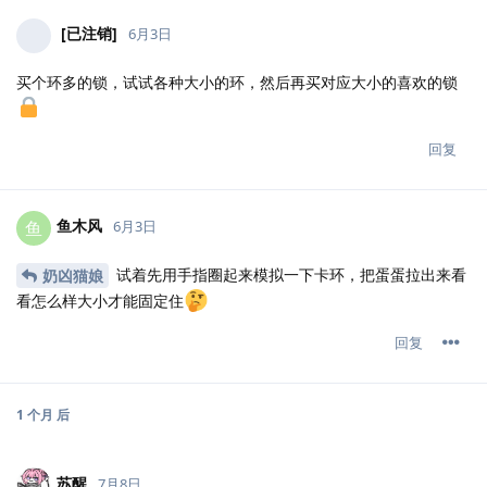
[已注销]
6月3日
买个环多的锁，试试各种大小的环，然后再买对应大小的喜欢的锁
回复
鱼木风
鱼
6月3日
试着先用手指圈起来模拟一下卡环，把蛋蛋拉出来看
奶凶猫娘
看怎么样大小才能固定住
回复
1 个月
后
苏醒
7月8日