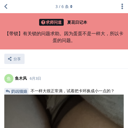
3
/
6
条
求师问道
夏花日记本
【带锁】有关锁的问题求助。因为蛋蛋不是一样大，所以卡
蛋的问题。
分享
鱼木风
鱼
6月3日
不一样大很正常滴，试着把卡环换成小一点的？
奶凶猫娘