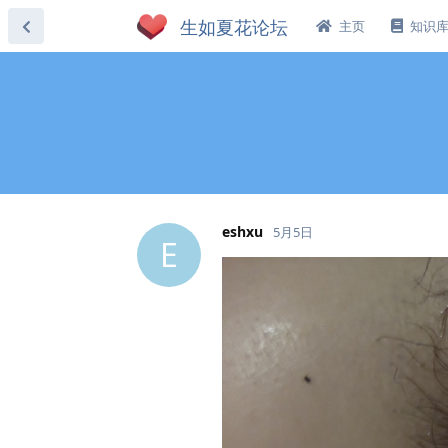
主页
知识
eshxu
5月5日
E