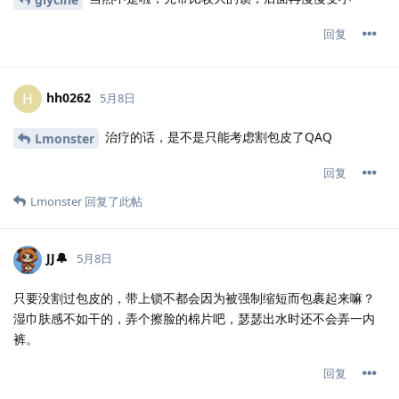
回复
hh0262
H
5月8日
治疗的话，是不是只能考虑割包皮了QAQ
Lmonster
回复
Lmonster
回复了此帖
JJ🔔
5月8日
只要没割过包皮的，带上锁不都会因为被强制缩短而包裹起来嘛？
湿巾肤感不如干的，弄个擦脸的棉片吧，瑟瑟出水时还不会弄一内
裤。
回复