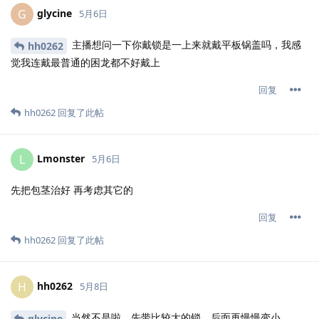
glycine
G
5月6日
主播想问一下你戴锁是一上来就戴平板锅盖吗，我感
hh0262
觉我连戴最普通的困龙都不好戴上
回复
hh0262
回复了此帖
Lmonster
L
5月6日
先把包茎治好 再考虑其它的
回复
hh0262
回复了此帖
hh0262
H
5月8日
当然不是啦，先带比较大的锁，后面再慢慢变小
glycine