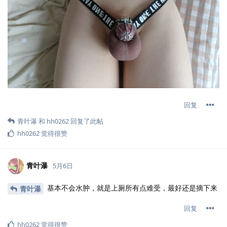
回复
青叶瀑
和
hh0262
回复了此帖
hh0262
觉得很赞
青叶瀑
5月6日
基本不会水肿，就是上厕所有点难受，最好还是摘下来
青叶瀑
回复
hh0262
觉得很赞