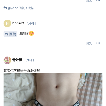
回复
glycine
回复了此帖
hh0262
H
5月6日
谢谢喵
西棠
回复
青叶瀑
5月6日
其实包茎很适合西瓜锁喔