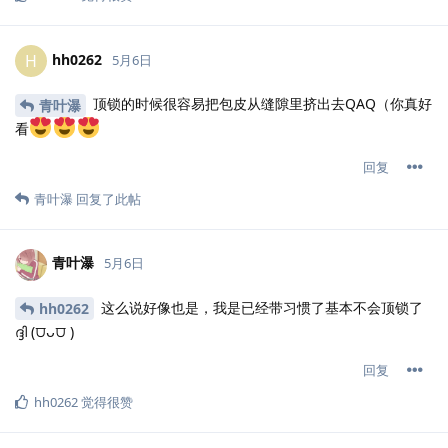
hh0262
H
5月6日
顶锁的时候很容易把包皮从缝隙里挤出去QAQ（你真好
青叶瀑
看
回复
青叶瀑
回复了此帖
青叶瀑
5月6日
这么说好像也是，我是已经带习惯了基本不会顶锁了
hh0262
ദ്ദി (⩌ᴗ⩌ )
回复
hh0262
觉得很赞