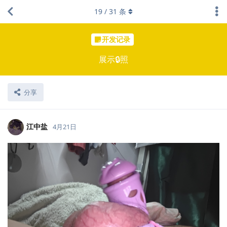
19
/
31
条
开发记录
展示🔒照
分享
江中盐
4月21日