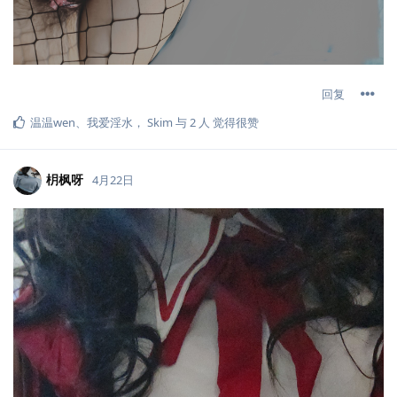
回复
温温wen
、
我爱淫水
，
Skim
与
2
人
觉得很赞
枂枫呀
4月22日