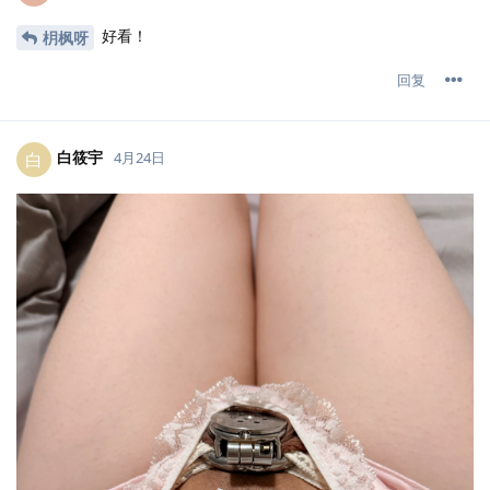
好看！
枂枫呀
回复
白筱宇
白
4月24日