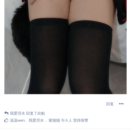
回复
我爱淫水
回复了此帖
温温wen
、
我爱淫水
，
紫烟烟
与
6
人
觉得很赞