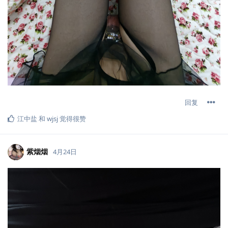
回复
江中盐
和
wjsj
觉得很赞
紫烟烟
4月24日