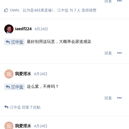
回复
OWN
、
以为是4i结果是被i
，
江中盐
与
7
人
觉得很赞
iaedf224
4月24日
最好别用这玩意，大概率会尿道感染
江中盐
回复
我爱淫水
我
4月24日
这么紧，不疼吗？
江中盐
回复
江中盐
回复了此帖
我爱淫水
我
4月24日