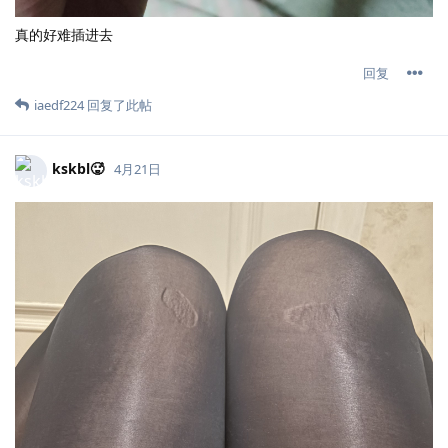
真的好难插进去
回复
iaedf224
回复了此帖
kskbl🥵
4月21日