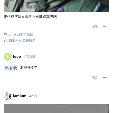
把快感液涂在龟头上再戴锁真爽吧
回复
ultrb
回复了此帖
我爱淫水
觉得很赞
loop
L
4月22日
那很可怜了
如我
回复
lamlum
4月22日