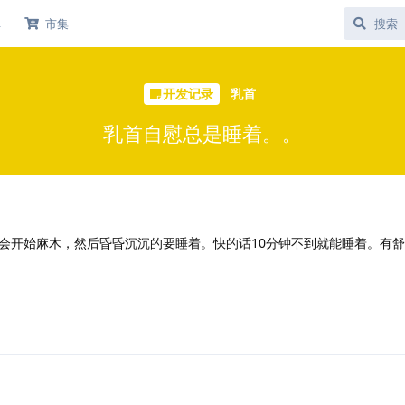
库
市集
开发记录
乳首
乳首自慰总是睡着。。
会开始麻木，然后昏昏沉沉的要睡着。快的话10分钟不到就能睡着。有