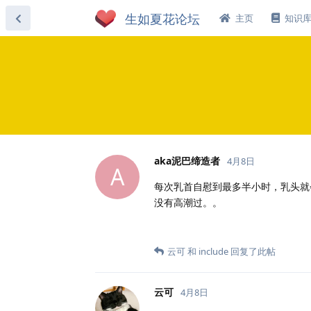
主页
知识
aka泥巴缔造者
4月8日
A
每次乳首自慰到最多半小时，乳头就
没有高潮过。。
云可
和
include
回复了此帖
云可
4月8日