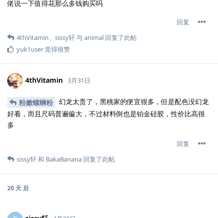
佬说一下值得花那么多钱购买吗
回复
4thVitamin
、
sissy轩
与
animal
回复了此帖
yuk1user
觉得很赞
4thVitamin
3月31日
幻龙太贵了，黑桃家的便宜很多，但是配色没幻龙
粉嫩螺蛳粉
好看，而且尺码普遍偏大，不过材料倒也是铂金硅胶，性价比高很
多
回复
sissy轩
和
BakaBanana
回复了此帖
20 天
后