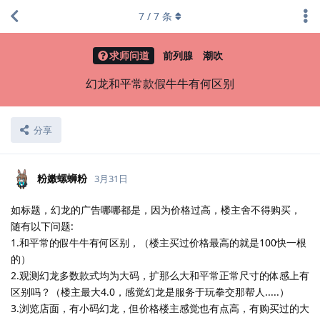
7
/
7
条
求师问道
前列腺
潮吹
幻龙和平常款假牛牛有何区别
分享
粉嫩螺蛳粉
3月31日
如标题，幻龙的广告哪哪都是，因为价格过高，楼主舍不得购买，
随有以下问题:
1.和平常的假牛牛有何区别，（楼主买过价格最高的就是100快一根
的）
2.观测幻龙多数款式均为大码，扩那么大和平常正常尺寸的体感上有
区别吗？（楼主最大4.0，感觉幻龙是服务于玩拳交那帮人.....）
3.浏览店面，有小码幻龙，但价格楼主感觉也有点高，有购买过的大