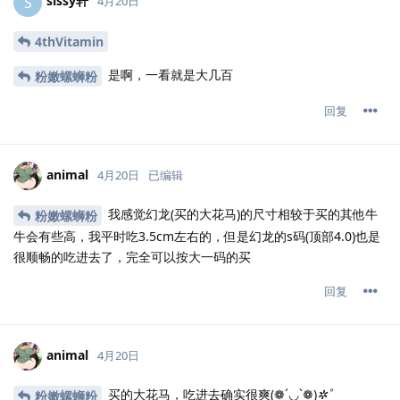
sissy轩
S
4月20日
4thVitamin
是啊，一看就是大几百
粉嫩螺蛳粉
回复
animal
4月20日
已编辑
我感觉幻龙(买的大花马)的尺寸相较于买的其他牛
粉嫩螺蛳粉
牛会有些高，我平时吃3.5cm左右的，但是幻龙的s码(顶部4.0)也是
很顺畅的吃进去了，完全可以按大一码的买
回复
animal
4月20日
买的大花马，吃进去确实很爽(❁´◡`❁)
✲ﾟ
粉嫩螺蛳粉