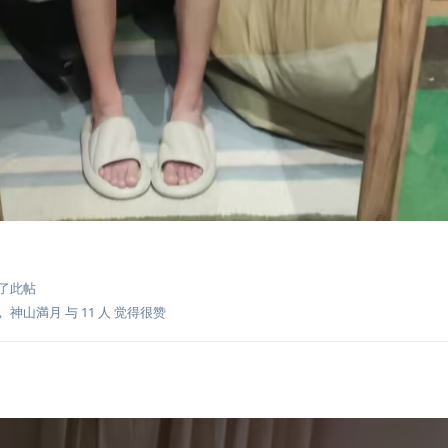
10
了此帖
，
神山満月
与
11
人
觉得很赞