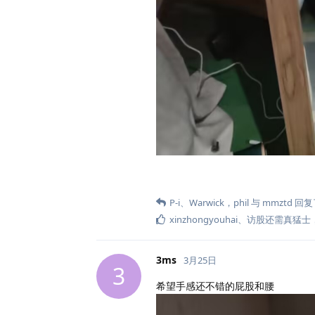
P-i
、
Warwick，phil
与
mmztd
回复
xinzhongyouhai
、
访股还需真猛士
3ms
3月25日
3
希望手感还不错的屁股和腰