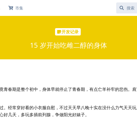
库
市集
开发记录
15 岁开始吃雌二醇的身体
竟青春期是整个初中，身体早就停止了青春期，有点亡羊补牢的悲伤。肩
过。经常穿好看的小衣服自慰，不过天天早八晚十实在没什么力气天天玩
心好几天，多玩多插前列腺，争做阳光好婊子。