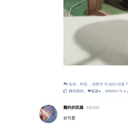
加布
、
时悦
，
池梦汐
与
6852
回复
麵包雞肉
、
❤️媛媛♠️
，
fefefem
与
4
颤抖的双腿
3月25日
好可爱