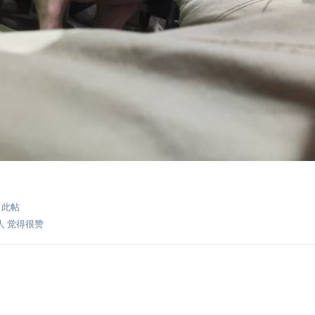
了此帖
人
觉得很赞