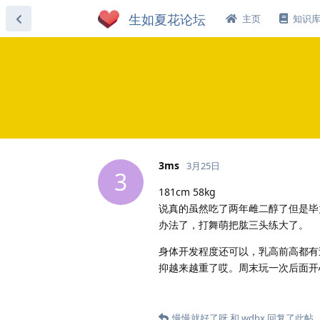
主页
知识
3ms
3月25日
3
181cm 58kg
说真的虽然吃了两年雌二醇了但是毕
办法了，打舞萌把肱三头练大了。
身体开发程度还可以，乳高前高都有
抑越来越重了哎。周末玩一次后面开
慢慢就好了呀
和
wdbx
回复了此帖