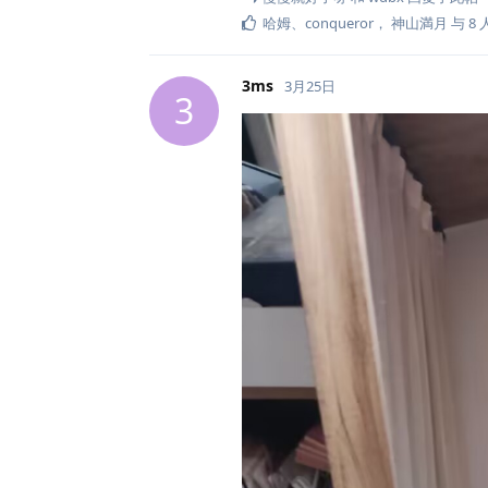
哈姆
、
conqueror
，
神山満月
与
8
3ms
3月25日
3