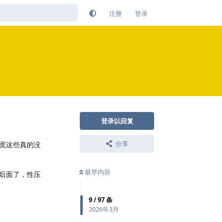
注册
登录
登录以回复
分享
宽这些真的没
最早内容
后面了，性压
9
/
97
条
回复
2026年3月