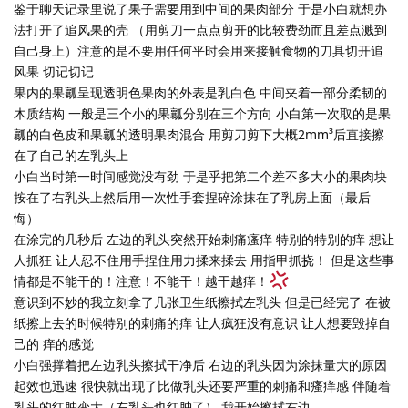
鉴于聊天记录里说了果子需要用到中间的果肉部分 于是小白就想办
法打开了追风果的壳 （用剪刀一点点剪开的比较费劲而且差点溅到
自己身上）注意的是不要用任何平时会用来接触食物的刀具切开追
风果 切记切记
果内的果瓤呈现透明色果肉的外表是乳白色 中间夹着一部分柔韧的
木质结构 一般是三个小的果瓤分别在三个方向 小白第一次取的是果
瓤的白色皮和果瓤的透明果肉混合 用剪刀剪下大概2mm³后直接擦
在了自己的左乳头上
小白当时第一时间感觉没有劲 于是乎把第二个差不多大小的果肉块
按在了右乳头上然后用一次性手套捏碎涂抹在了乳房上面（最后
悔）
在涂完的几秒后 左边的乳头突然开始刺痛瘙痒 特别的特别的痒 想让
人抓狂 让人忍不住用手捏住用力揉来揉去 用指甲抓挠！ 但是这些事
情都是不能干的！注意！不能干！越干越痒！
意识到不妙的我立刻拿了几张卫生纸擦拭左乳头 但是已经完了 在被
纸擦上去的时候特别的刺痛的痒 让人疯狂没有意识 让人想要毁掉自
己的 痒的感觉
小白强撑着把左边乳头擦拭干净后 右边的乳头因为涂抹量大的原因
起效也迅速 很快就出现了比做乳头还要严重的刺痛和瘙痒感 伴随着
乳头的红肿变大（左乳头也红肿了） 我开始擦拭右边