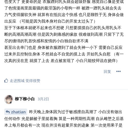
也变大了 更要命的是 衣服蹭到乳头就会超级舒服 感觉自己像是变成
了色情漫画里面最骚的最淫荡的小母狗一样 被蹭一蹭乳头就会失去
力气变得腿软失神 就算有在抵抗这个快感 也只是聊胜于无 身体会做
出反应 （可能是因为我本身对自己的开发太过头了）
至于下体根本就硬不起来也不想硬 只想要摸摸自己的乳头用乳头不
断的高潮高潮高潮 但是因为刺痛感的缘故 很难做到高潮 只留下了无
尽的缠绵的乳首快感和发情的小白独自欲求不满
甚至出去串门也是 身体被衣服蹭到了就会失神一小下 需要自己反应
过来并且控制住身体 不然就会不自觉的摸上去 开始乳头自慰 （有一
次真的没在意 就摸了上去 差点被发现了 小白只能狡辩说在挠痒）
回复
走进围城
觉得很赞
柳下柳小白
3月2日
昨天晚上身体因为过于敏感擅自高潮了 小白没有做出
zhatian
任何动作 光是躺被子里挺着胸 算是一种周期性高潮 自从雌堕之后基
本上每月都会有一次 现在并没有超量开发的迹象 第一次使用果子是