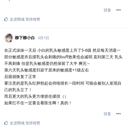
回复
走进围城
觉得很赞
柳下柳小白
3月1日
在正式涂抹一天后 小白的乳头敏感度上升了5-6级 然后每天消退一
部分敏感度并且摸乳头会刺痛的buff效果也会减弱 直到第三天 乳头
不再刺痛 但是乳头敏感度仍然保留了大半 爽完～
第六天乳头敏感度归寂于原来的敏感度+1级左右
后面就恢复了正常
要注意的是乳头红肿勃起会持续很长一段时间 可能会被别人发现自
己的乳头立了！
而且更大的乳头更方便抓住揉捏（）
如果扛不住一定要去看医生啊！真的！
回复
走进围城
觉得很赞