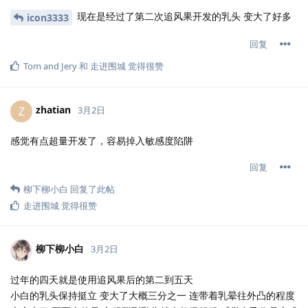
现在是经过了第二次追风果开发的乳头 变大了好多
icon3333
回复
Tom and Jery
和
走进围城
觉得很赞
zhatian
Z
3月2日
感觉有点超量开发了，容易掉入敏感度陷阱
回复
柳下柳小白
回复了此帖
走进围城
觉得很赞
柳下柳小白
3月2日
过年的四天就是使用追风果后的第二到五天
小白的乳头保持挺立 变大了大概三分之一 连带着乳晕往外凸的程度