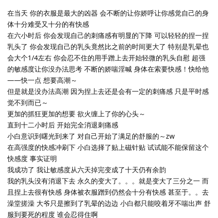
在当天 你的衣服是最大的凶器 会不断的让你娇呼让你感觉自己的身
体十分难受又十分的有快感
在六小时后 你会发现自己的刺痛感有明显的下降 可以轻轻的捏一捏
乳头了 你会发现自己的乳头竟然比之前的时间更大了 特别是乳晕也
会大个1/4左右 你会忍不住的用手蹭上去开始轻微的乳头自慰 超强
的敏感度让你没办法思考 不断的娇喘淫喊 身体在索要快感！快给他
——快一点 想要高潮～
但是就是没办法高潮 因为捏上去还是会有一定的刺痛感 只是平时感
觉不到而已～
更加的抓狂更加的想要 欲火缠上了你的心头～
直到十二小时后 开始完全消退刺痛感
小白意识到曙光到来了 对自己开始了满足的舒服的～zw
在高强度的快感冲刷下 小白选择了贴上磁针贴 试试能不能保留这个
快感度 事实证明
我成功了 我让敏感度从六天掉完变成了十天仍有余韵
我的乳头没有消退下去 永久的变大了。。。就是变大了三分之一 而
且捏上去很有快感 身体被衣服蹭到仍然会十分有快感 甚至于。。去
澡堂搓澡 大爷只是擦到了乳晕的边边 小白都只能咬着牙不喘出声 舒
服到要死的程度 谁会忍得住啊