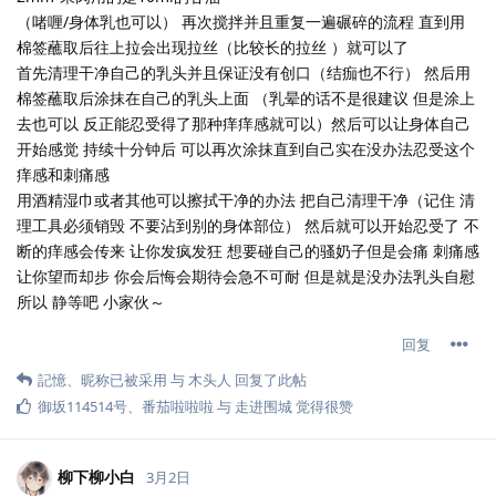
（啫喱/身体乳也可以） 再次搅拌并且重复一遍碾碎的流程 直到用
棉签蘸取后往上拉会出现拉丝（比较长的拉丝 ）就可以了
首先清理干净自己的乳头并且保证没有创口（结痂也不行） 然后用
棉签蘸取后涂抹在自己的乳头上面 （乳晕的话不是很建议 但是涂上
去也可以 反正能忍受得了那种痒痒感就可以）然后可以让身体自己
开始感觉 持续十分钟后 可以再次涂抹直到自己实在没办法忍受这个
痒感和刺痛感
用酒精湿巾或者其他可以擦拭干净的办法 把自己清理干净（记住 清
理工具必须销毁 不要沾到别的身体部位） 然后就可以开始忍受了 不
断的痒感会传来 让你发疯发狂 想要碰自己的骚奶子但是会痛 刺痛感
让你望而却步 你会后悔会期待会急不可耐 但是就是没办法乳头自慰
所以 静等吧 小家伙～
回复
記憶
、
昵称已被采用
与
木头人
回复了此帖
御坂114514号
、
番茄啦啦啦
与
走进围城
觉得很赞
柳下柳小白
3月2日