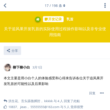
17
/
198
条
开发记录
乳首
关于追风果开发乳首的实际使用过程操作影响以及非专业使
用指南
分享
柳下柳小白
3月1日
本文主要是用小白个人的体验感受和心得来告诉各位关于追风果开
发乳首的可能性以及后果影响
回复
洪生花
、
舌头舔胳膊肘
，
kkkkk
与
4
人
回复了此帖
10837
、
jieas
，
55555555@163.​com
与
5
人
觉得很赞