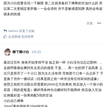
因为小白想要尝试一下极限 第二次就准备好了稀释的甘油什么的 所
以第二次更稳定更舒服～一会会讲的 并不是敏感度陷阱 真的会有超
级多的快感
回复
Yashiro
回复了此帖
走进围城
觉得很赞
柳下柳小白
3月2日
最后过完年 身体开始变得平淡 如之前一样 小白没办法忘记那种。。
走路呼吸都会爽到失去意识的感觉 于是。。再一次的用了追风果 上
次只是剪开了一个小口 因为太久没有用 导致那个口有一点点坏了 于
是换了另外一侧试试（结果是跟之前一样并没有任何坏掉的迹象）
按照之前的方法取出所需要的2mm立方的果肉 然后放入一个很小的
容器（我的是瓶盖）碾碎用各种办法碾碎到不能再碎 然后放入甘油
比例最好是一份果肉配5倍的甘油
小白自己稀释
2mm³果肉用的是10ml的甘油