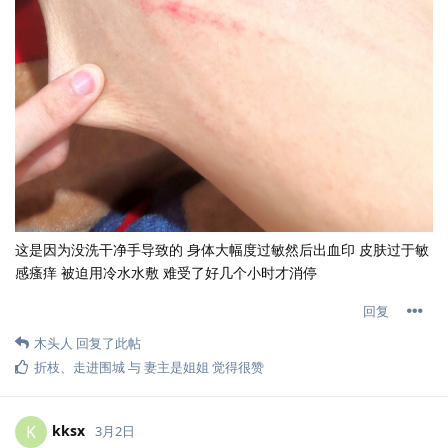
这是因为没洗干净手导致的 身体大幅度过敏然后出血印 皮肤过于敏
感瘙痒 被迫用冷水水敷 难受了好几个小时才消停
回复
木头人
回复了此帖
折枝
、
走进围城
与
妻主是姐姐
觉得很赞
kksx
K
3月2日