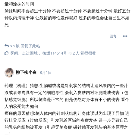
量和涂抹的时间
涂抹时间不要超过十分钟 不要超过十分钟 不要超过十分钟 最好五分
钟以内清理干净 让残留的毒性发作就好 过多的毒性会让自己生不如
死
回复
xn 娘
回复了此帖
雾间
、
走进围城
，
御坂114514号
与
2
人
觉得很赞
柳下柳小白
3月1日
药理（机理）猜想:生物碱或者是针刺状的结构让追风果内的一些汁
液或者果肉具有一定的细胞毒性 会刺入皮肤内对细胞造成伤害（包
括感觉细胞）所以刺痛是正常的 但是仍然对身体有不小的伤害 看个
人的承受能力如何
瘙痒的原因猜想:刺入体内的针刺状结构让身体误以为出现了异物 进
行排异反应（过敏反应）引发乳首区域的炎症发炎 进一步导致自己
的乳头的细胞被开发（引起无菌炎症 磁针贴开发乳头的基本原理之
一）