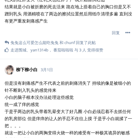
结果就是小白被折磨的死去活来 跪在地上捂着自己的胸口但是又不
蹭到乳头 用酒精喷在了两边的擦拭位置然后用纸巾清理多遍 直到没
有更严重发刺痛感产生
回复
兔兔这么可爱怎么能吃兔兔
和
chunf
回复了此帖
走进围城
、
yan1314b
，
番茄啦啦啦
与
3
人
觉得很赞
柳下柳小白
3月1日
但是没有刺痛感产生不代表之前的刺痛消失了 持续的像是被细小的
针不断刺入乳头的感觉传来
小白的脑子根本没办法处理这些感觉
统一成了痒的感觉
于是乎两边的乳头带着乳晕变大了好几圈 小白必须忍着不去抓任何
的乳房部位 但是痒痒的让人的手忍不住往上摸 于是乎小白就揉了一
把 。。。
就这一把让小白的两胸变得火烧一样的难受有一种极其诡异的敏感