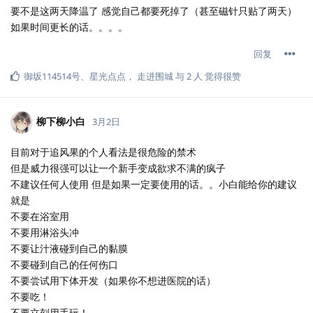
要不是这两天降温了 感觉自己都要死掉了（甚至磁针只贴了两天）
如果时间更长的话。。。。
回复
御坂114514号
、
星光点点
，
走进围城
与
2
人
觉得很赞
柳下柳小白
3月2日
目前对于追风果的个人看法是很危险的禁术
但是威力很强可以让一个新手变成欲求不满的疯子
不建议任何人使用 但是如果一定要使用的话。。小白能给你的建议
就是
不要在浴室用
不要用淋浴头冲
不要让汁液碰到自己的黏膜
不要碰到自己的任何伤口
不要尝试用下体开发（如果你不想进医院的话）
不要吃！
不要立刻用手玩！