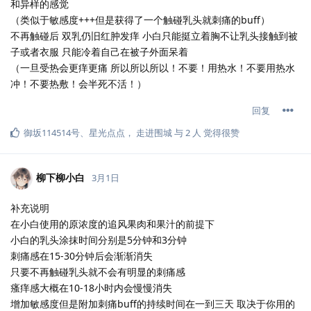
和异样的感觉
（类似于敏感度+++但是获得了一个触碰乳头就刺痛的buff）
不再触碰后 双乳仍旧红肿发痒 小白只能挺立着胸不让乳头接触到被
子或者衣服 只能冷着自己在被子外面呆着
（一旦受热会更痒更痛 所以所以所以！不要！用热水！不要用热水
冲！不要热敷！会半死不活！）
回复
御坂114514号
、
星光点点
，
走进围城
与
2
人
觉得很赞
柳下柳小白
3月1日
补充说明
在小白使用的原浓度的追风果肉和果汁的前提下
小白的乳头涂抹时间分别是5分钟和3分钟
刺痛感在15-30分钟后会渐渐消失
只要不再触碰乳头就不会有明显的刺痛感
瘙痒感大概在10-18小时内会慢慢消失
增加敏感度但是附加刺痛buff的持续时间在一到三天 取决于你用的