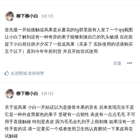
柳下柳小白
3月1日
首先最一开始接触追风果是从夏花的tg群里面有人发了一个qq截图
让小白了解到还有一种奇异的果子能够刺激自己的乳头敏感 在此前
提下小白前往拼夕夕买了一批追风果（买多了 实际使用的话请购买
五个以下）直到今年年前到货 并且开始尝试使用
回复
走进围城
觉得很赞
柳下柳小白
3月1日
关于追风果 小白一开始还以为是接骨木果的异名 后来发现完全不是
它是一种外皮黑紫色的果子 坚硬有一点韧性 表皮有一点点毛毛 不可
用手直接触碰 特别是表皮 因为毛毛会扎到手上很刺痛 如果没有一次
性手套的话 请一定要买一个或者使用卫生纸认真擦拭一下果皮再尝
试触碰