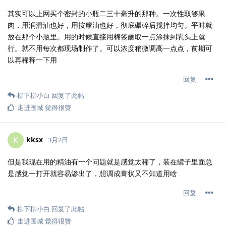
其实可以上网买个密封的小瓶二三十毫升的那种。一次性取够果
肉，用润滑油也好，用按摩油也好，彻底碾碎后搅拌均匀。平时就
放在那个小瓶里。用的时候直接用棉签蘸取一点涂抹到乳头上就
行。就不用每次都现场制作了。可以浓度稍微调高一点点，前期可
以再稀释一下用
回复
柳下柳小白
回复了此帖
走进围城
觉得很赞
kksx
K
3月2日
但是我现在用的精油有一个问题就是感觉太稀了，装在罐子里面总
是感觉一打开就容易渗出了，想调成膏状又不知道用啥
回复
柳下柳小白
回复了此帖
走进围城
觉得很赞