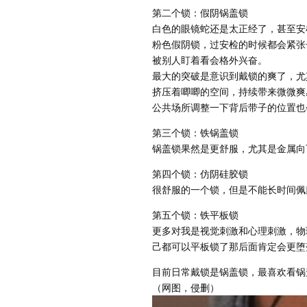
第二个锁：假阴锅盖锁
白色的眼镜蛇还是太正经了，甚至安
粉色假阴锁，过安检的时候都会紧张
被别人盯着看会格外兴奋。
最大的突破是意识到戴锁的爽了，尤
挤压着唧唧的空间，持续带来微微爽
公共场所调整一下背后带子的位置也
第三个锁：铁锅盖锁
锅盖锁果然是更舒服，尤其是金属向
第四个锁：仿阴硅胶锁
很舒服的一个锁，但是不能长时间佩
第五个锁：铁平板锁
更多对我是视觉刺激和心理刺激，物
己都可以平板锁了那后面肯定会更堕
目前日常戴锁是锅盖锁，最喜欢看锅
（网图，侵删）