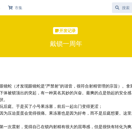
库
市集
开发记录
戴锁一周年
眼镜蛇（才发现眼镜蛇是“严禁射”的谐音，很符合射精管理的宗旨）。拿
下体被锁顶出的突起，有一种莫名其妙的兴奋。最爽的点是勃起的安全感
伏。
玩后庭。于是买了小号果冻塞，前后一起出门变得更涩；
因为压迫蛋蛋会觉得很痛。果冻塞也是因为好奇，而不是后庭想要。这里
第一次震射，觉得自己在锁内射精有很大的屈辱感，但是很快有转化为爽