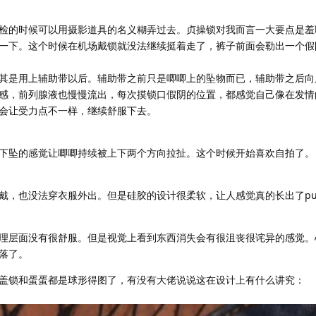
检的时候可以用摄影道具的名义糊弄过去。贞操锁对我而言一大要点是羞
一下。这个时候在机场戴锁就没法继续挺着走了，裤子前面会勒出一个假
其是用上辅助带以后。辅助带之前只是唧唧上的坠物而已，辅助带之后向
感，前列腺液也慢慢流出，每次摸锁口假阴的位置，都感觉自己像在发情
会让受力点不一样，继续舒服下去。
下坠的感觉让唧唧持续被上下两个方向拉扯。这个时候开始喜欢自拍了。
戴，也没法穿衣服外出。但是硅胶的设计很柔软，让人感觉真的长出了pus
理层面没有很舒服。但是视觉上看到东西消失会有很沮丧很诧异的感觉。
落了。
盖锁和蛋蛋都是球形得图了，有没有大佬说说这在设计上有什么讲究：