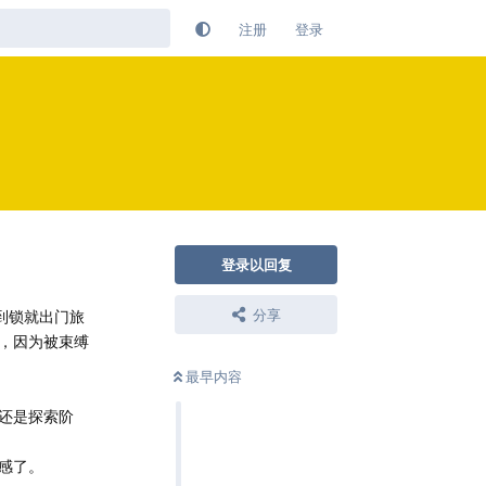
注册
登录
登录以回复
分享
到锁就出门旅
，因为被束缚
最早内容
还是探索阶
感了。