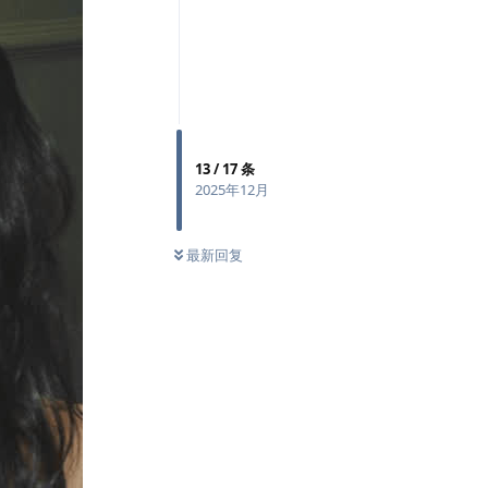
13
/
17
条
2025年12月
最新回复