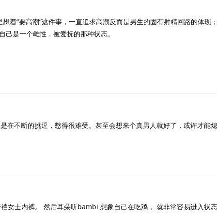
想着“要高潮”这件事，一直追求高潮反而是男生的固有射精回路的体现
自己是一个雌性，被爱抚的那种状态。
是在不断的挑逗，憋得很难受。甚至会想来个真男人就好了，或许才能
裆女士内裤。 然后耳朵听bambi 想象自己在吃鸡， 就非常容易进入状