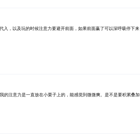
代入，以及玩的时候注意力要避开前面，如果前面赢了可以深呼吸停下来
^ 我的注意力是一直放在小栗子上的，能感觉到微微爽。是不是要积累叠