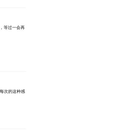
，等过一会再
回复
加每次的这种感
回复