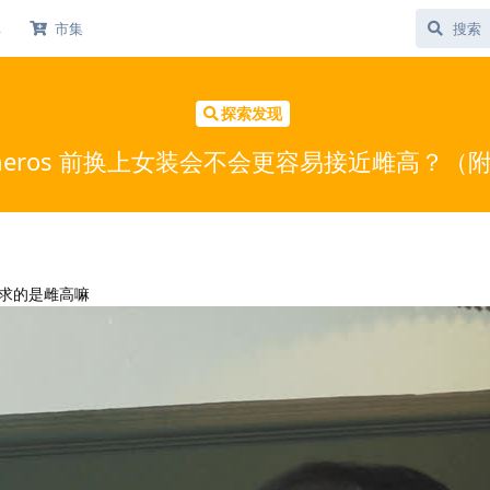
库
市集
探索发现
neros 前换上女装会不会更容易接近雌高？（
求的是雌高嘛