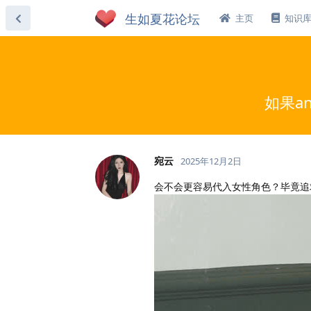
主页
知识
如果a
宛云
2025年12月2日
会不会更容易代入女性角色？毕竟追