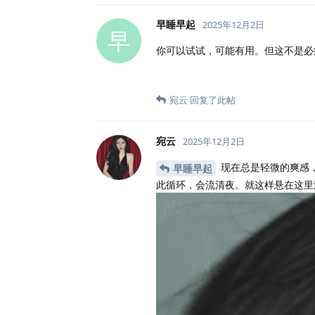
早睡早起
2025年12月2日
早
你可以试试，可能有用。但这不是必
宛云
回复了此帖
宛云
2025年12月2日
现在总是轻微的爽感
早睡早起
此循环，会流清夜。就这样悬在这里