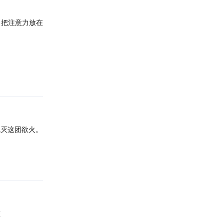
；把注意力放在
回复
熄灭这团欲火。
回复
态