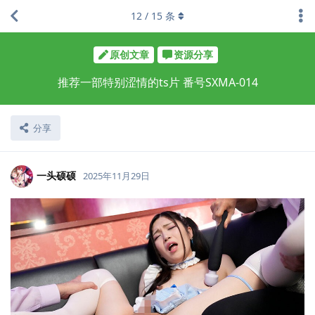
12
/
15
条
原创文章
资源分享
推荐一部特别涩情的ts片 番号SXMA-014
分享
一头硕硕
2025年11月29日