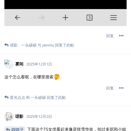
回复
珺影
、
一头硕硕
与
zenmu
回复了此帖
雾间
2025年12月1日
这个怎么看呢，在哪里搜索
回复
星光点点
和
一头硕硕
回复了此帖
珺影
2025年12月2日
下面这个TS女优看起来像是咲雪华奈，拍过多部和小姐
咩咩子