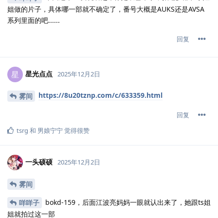
姐做的片子，具体哪一部就不确定了，番号大概是AUKS还是AVSA
系列里面的吧......
回复
星光点点
星
2025年12月2日
https://8u20tznp.com/c/633359.html
雾间
回复
tsrg
和
男娘宁宁
觉得很赞
一头硕硕
2025年12月2日
雾间
bokd-159，后面江波亮妈妈一眼就认出来了，她跟ts姐
咩咩子
姐就拍过这一部