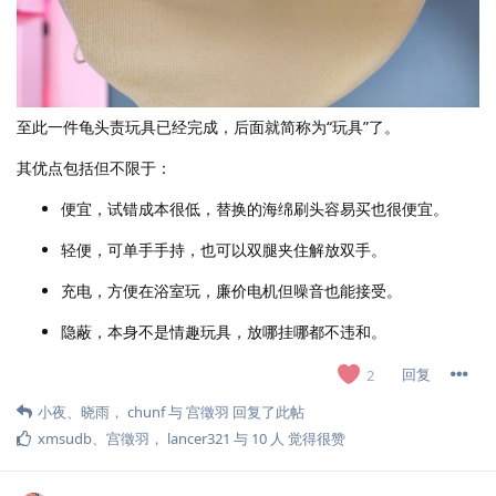
至此一件龟头责玩具已经完成，后面就简称为“玩具”了。
其优点包括但不限于：
便宜，试错成本很低，替换的海绵刷头容易买也很便宜。
轻便，可单手手持，也可以双腿夹住解放双手。
充电，方便在浴室玩，廉价电机但噪音也能接受。
隐蔽，本身不是情趣玩具，放哪挂哪都不违和。
回复
2
小夜
、
晓雨
，
chunf
与
宫徵羽
回复了此帖
xmsudb
、
宫徵羽
，
lancer321
与
10
人
觉得很赞