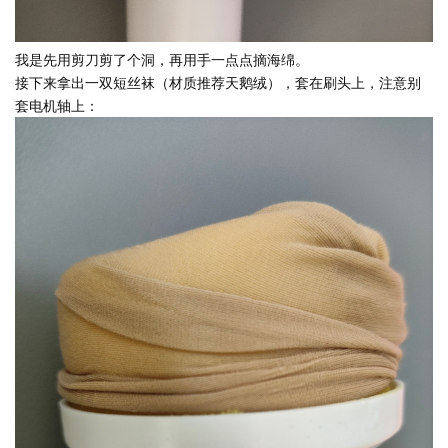
我是先用剪刀剪了个洞，再用手一点点摘海绵。
接下来拿出一双短丝袜（材质推荐天鹅绒），套在刷头上，注意别
套电机轴上：