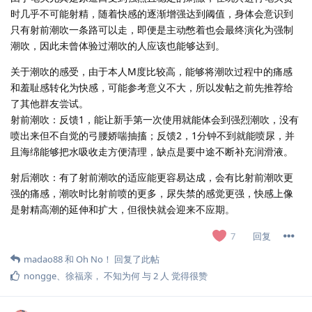
时几乎不可能射精，随着快感的逐渐增强达到阈值，身体会意识到
只有射前潮吹一条路可以走，即便是主动憋着也会最终演化为强制
潮吹，因此未曾体验过潮吹的人应该也能够达到。
关于潮吹的感受，由于本人M度比较高，能够将潮吹过程中的痛感
和羞耻感转化为快感，可能参考意义不大，所以发帖之前先推荐给
了其他群友尝试。
射前潮吹：反馈1，能让新手第一次使用就能体会到强烈潮吹，没有
喷出来但不自觉的弓腰娇喘抽搐；反馈2，1分钟不到就能喷尿，并
且海绵能够把水吸收走方便清理，缺点是要中途不断补充润滑液。
射后潮吹：有了射前潮吹的适应能更容易达成，会有比射前潮吹更
强的痛感，潮吹时比射前喷的更多，尿失禁的感觉更强，快感上像
是射精高潮的延伸和扩大，但很快就会迎来不应期。
回复
7
madao88
和
Oh No！
回复了此帖
nongge
、
徐福亲
，
不知为何
与
2
人
觉得很赞