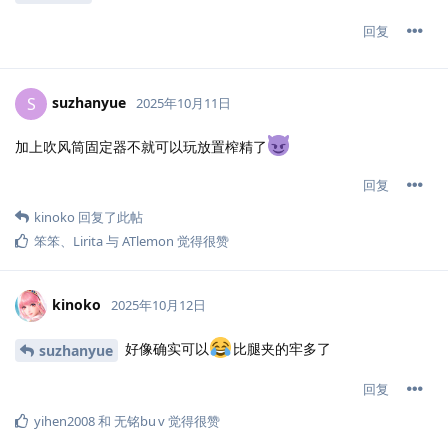
回复
suzhanyue
S
2025年10月11日
加上吹风筒固定器不就可以玩放置榨精了
回复
kinoko
回复了此帖
笨笨
、
Lirita
与
ATlemon
觉得很赞
kinoko
2025年10月12日
好像确实可以
比腿夹的牢多了
suzhanyue
回复
yihen2008
和
无铭bu v
觉得很赞