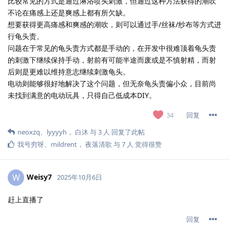
比较常见的方式是通过淋浴喷头刺激，但通过这种方法获得的潮吹
不论在痛感上还是爽感上都有所欠缺。
想要获得更高痛感和爽感的潮吹，则可以通过手/丝袜/纱布等方式进
行龟头责。
问题在于常见的龟头责方式都是手动的，在开发中很难顶着龟头责
的刺激下继续保持手动，射前有可能半途而废或是不慎射精，而射
后则是更难以维持意志继续刺激龟头。
电动则能够很好地解决了这个问题，但无奈龟头责偏小众，目前尚
未找到满意的电动玩具，只得自己低成本DIY。
回复
34
neoxzq
、
lyyyyh
，
白沐
与
3
人
回复了此帖
我号穷呀
、
mildrent
，
夜落清歌
与
7
人
觉得很赞
Weisy7
W
2025年10月6日
赶上直播了
回复