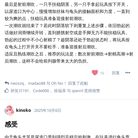
最后是射前潮吹，一只手扶稳阴茎，另一只手拿起玩具按下开关，
以尿道口为中心，慢慢增加丝袜与龟头的接触面积和力度，一直到
较为爽的点，扶稳玩具准备迎接射前潮吹。
一次潮吹就结束了？若此时阴茎软下则重复上述步骤，依旧勃起的
话做好润滑继续开转，直到膀胱射空或是手脚无力不能扶稳玩具。
勃起的过程中不小心射精了？趁阴茎还处于勃起状态时，将玩具按
在龟头上打开开关不要松手，准备迎接射后潮吹。
适应且熟练潮吹之后，推荐的玩法是：数次射前潮吹→射精高潮→射
后潮吹，这样不会给前列腺带来太大的负担。
回复
16
neoxzq
、
madao88
与
Oh No！
回复了此帖
孙笑川191
、
Code000
，
徐福亲
与
qiannl
觉得很赞
kinoko
2025年10月6日
感受
由于龟头尤其是尿道口受到强烈且稳定的刺激，在玩具进行龟头责