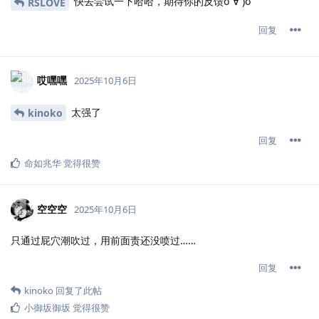
快去尝试一下哈哈，期待你的反馈σ`∀´)σ
RSLOVE
回复
哎嘿嘿
2025年10月6日
太强了
kinoko
回复
命如兆华
觉得很赞
空空空
2025年10月6日
只通过屁穴潮吹过，用前面责还没喷过……
回复
kinoko
回复了此帖
小御坂御坂
觉得很赞