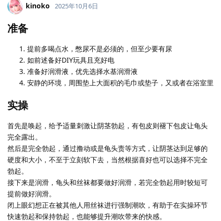
kinoko
2025年10月6日
准备
提前多喝点水，憋尿不是必须的，但至少要有尿
如前述备好DIY玩具且充好电
准备好润滑液，优先选择水基润滑液
安静的环境，周围垫上大面积的毛巾或垫子，又或者在浴室里
实操
首先是唤起，给予适量刺激让阴茎勃起，有包皮则褪下包皮让龟头
完全露出。
然后是完全勃起，通过撸动或是龟头责等方式，让阴茎达到足够的
硬度和大小，不至于立刻软下去，当然根据喜好也可以选择不完全
勃起。
接下来是润滑，龟头和丝袜都要做好润滑，若完全勃起用时较短可
提前做好润滑。
闭上眼幻想正在被其他人用丝袜进行强制潮吹，有助于在实操环节
快速勃起和保持勃起，也能够提升潮吹带来的快感。