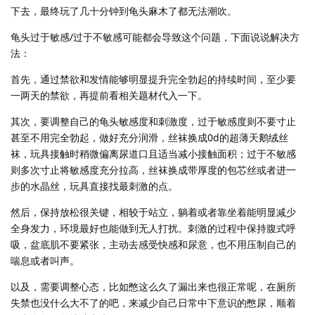
下去，最终玩了几十分钟到龟头麻木了都无法潮吹。
龟头过于敏感/过于不敏感可能都会导致这个问题，下面说说解决方
法：
首先，通过禁欲和发情能够明显提升完全勃起的持续时间，至少要
一两天的禁欲，再提前看相关题材代入一下。
其次，要调整自己的龟头敏感度和刺激度，过于敏感度则不要寸止
甚至不用完全勃起，做好充分润滑，丝袜换成0d的超薄天鹅绒丝
袜，玩具接触时稍微偏离尿道口且适当减小接触面积；过于不敏感
则多次寸止将敏感度充分拉高，丝袜换成带厚度的包芯丝或者进一
步的水晶丝，玩具直接找最刺激的点。
然后，保持放松很关键，相较于站立，躺着或者靠坐着能明显减少
全身发力，环境最好也能做到无人打扰。刺激的过程中保持腹式呼
吸，盆底肌不要紧张，主动去感受快感和尿意，也不用压制自己的
喘息或者叫声。
以及，需要调整心态，比如憋这么久了漏出来也很正常呢，在厕所
失禁也没什么大不了的吧，来减少自己日常中下意识的憋尿，顺着