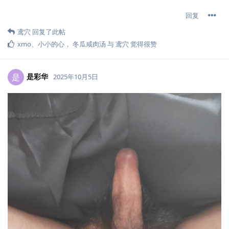
回复
鸢穴
回复了此帖
xmo
、
小小的心
，
冬瓜咸肉汤
与
鸢穴
觉得很赞
是彩华
是
2025年10月5日