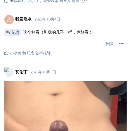
❤️媛媛♠️
、
小小兴
，
我爱淫水
与
5
人
觉得很赞
我爱淫水
我
2025年10月4日
这个好看（和我的几乎一样，也好看 :）
纪念
回复
小小兴
和
纪念
觉得很赞
瓦伦丁
2025年10月5日