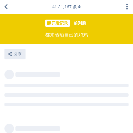
41
/
1,167
条
开发记录
前列腺
都来晒晒自己的鸡鸡
分享