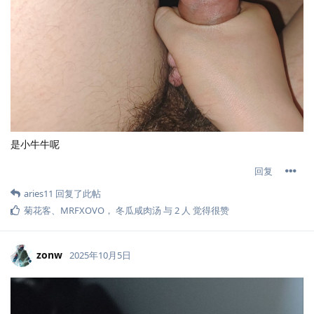
是小牛牛呢
回复
aries11
回复了此帖
菊花客
、
MRFXOVO
，
冬瓜咸肉汤
与
2
人
觉得很赞
zonw
2025年10月5日