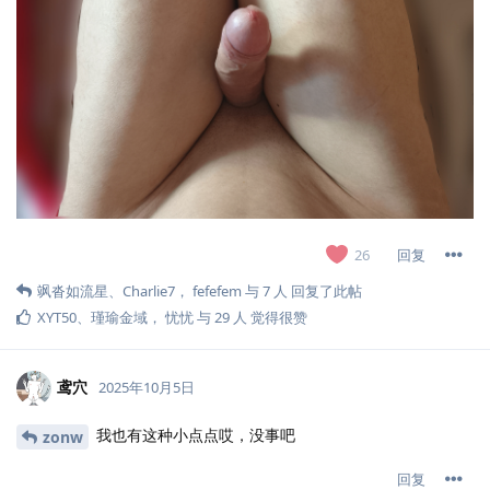
回复
26
飒沓如流星
、
Charlie7
，
fefefem
与
7
人
回复了此帖
XYT50
、
瑾瑜金域
，
忧忧
与
29
人
觉得很赞
鸢穴
2025年10月5日
我也有这种小点点哎，没事吧
zonw
回复