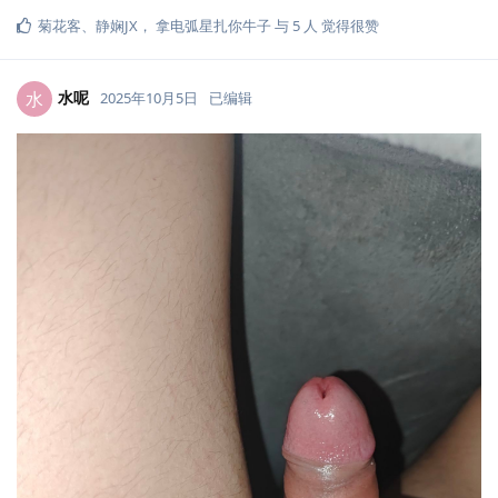
菊花客
、
静娴JX
，
拿电弧星扎你牛子
与
5
人
觉得很赞
水呢
水
2025年10月5日
已编辑