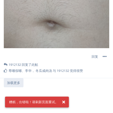
回复
1912132
回复了此帖
尊嘟假嘟
、
李华
，
冬瓜咸肉汤
与
1912132
觉得很赞
加载更多
糟糕，出错啦！请刷新页面重试。