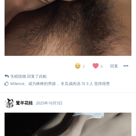
回复
2
6
失眠怪物
回复了此帖
Milence
、
成为棒棒的男娘
，
冬瓜咸肉汤
与
3
人
觉得很赞
鸶羊花桂
2025年10月5日