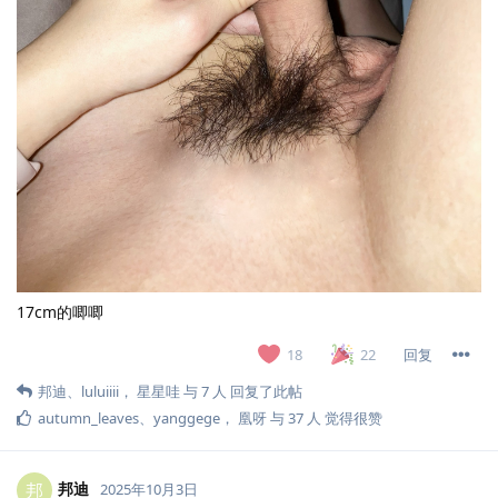
17cm的唧唧
回复
18
22
邦迪
、
luluiiii
，
星星哇
与
7
人
回复了此帖
autumn_leaves
、
yanggege
，
凰呀
与
37
人
觉得很赞
邦迪
邦
2025年10月3日