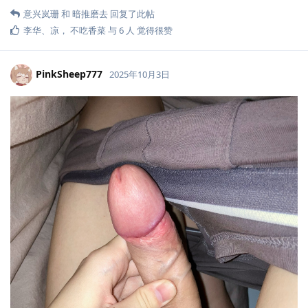
意兴岚珊
和
暗推磨去
回复了此帖
李华
、
凉
，
不吃香菜
与
6
人
觉得很赞
PinkSheep777
2025年10月3日