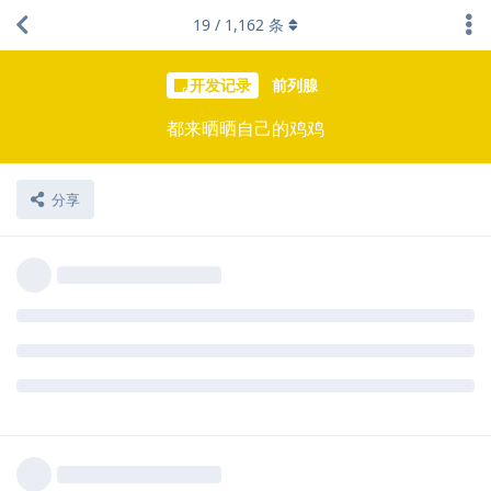
19
/
1,162
条
开发记录
前列腺
都来晒晒自己的鸡鸡
分享