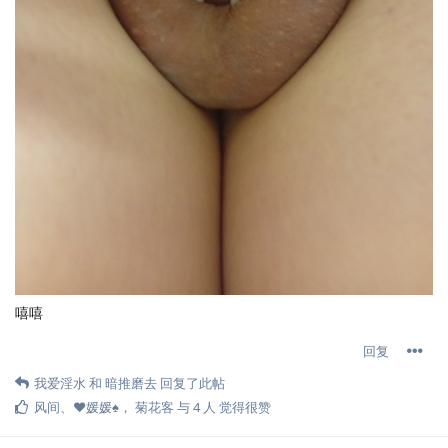
嘻嘻
回复
我爱淫水
和
暗推磨去
回复了此帖
风间
、
❤️媛媛♠️
，
菊花客
与
4
人
觉得很赞