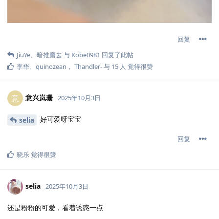
回复
JiuYe
、
暗推磨去
与
Kobe0981
回复了此帖
李华
、
quinozean
，
Thandler-
与
15
人
觉得很赞
意兴岚珊
意
2025年10月3日
好可爱呀宝宝
selia
回复
晓乐
觉得很赞
selia
2025年10月3日
还是粉粉的可爱，看着诱惑一点