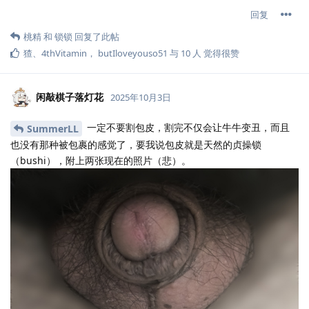
回复
桃精
和
锁锁
回复了此帖
猹
、
4thVitamin
，
butIloveyouso51
与
10
人
觉得很赞
闲敲棋子落灯花
2025年10月3日
一定不要割包皮，割完不仅会让牛牛变丑，而且
SummerLL
也没有那种被包裹的感觉了，要我说包皮就是天然的贞操锁
（bushi），附上两张现在的照片（悲）。