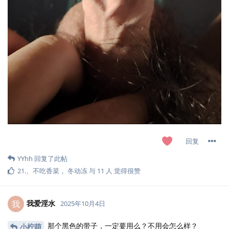
回复
YYhh
回复了此帖
21.​
、
不吃香菜
，
冬动冻
与
11
人
觉得很赞
我爱淫水
我
2025年10月4日
那个黑色的带子，一定要用么？不用会怎么样？
小柠萌