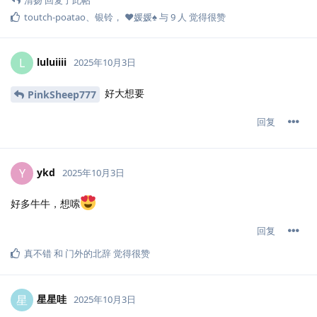
toutch-poatao
、
银铃
，
❤️媛媛♠️
与
9
人
觉得很赞
luluiiii
L
2025年10月3日
好大想要
PinkSheep777
回复
ykd
Y
2025年10月3日
好多牛牛，想嗦
回复
真不错
和
门外的北辞
觉得很赞
星星哇
星
2025年10月3日