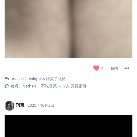
回复
5
tinaaa
和
twilightss
回复了此帖
哈姆
、
Nathan
，
不吃香菜
与
6
人
觉得很赞
琪宝
2025年10月3日