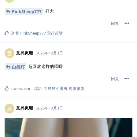
好大
PinkSheep777
回复
凉
和
PinkSheep777
觉得很赞
意兴岚珊
意
2025年10月3日
超喜欢这样的唧唧
白痴灯
回复
lewiswoshi
、
沐忆
与
猹猹小魔鬼
觉得很赞
意兴岚珊
意
2025年10月3日