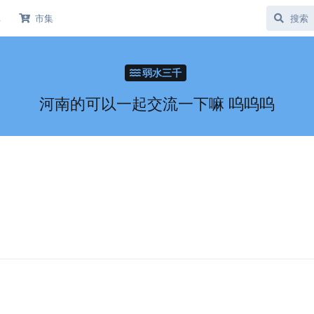
库
市集
弱水三千
河南的可以一起交流一下嘛 呜呜呜