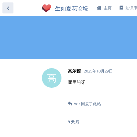
主页
知识
高尔稽
2025年10月29日
高
哪里的呀
Adr
回复了此帖
9 天
后