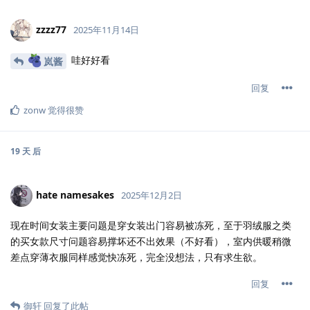
zzzz77
2025年11月14日
哇好好看
岚酱
回复
zonw
觉得很赞
19 天
后
hate namesakes
2025年12月2日
现在时间女装主要问题是穿女装出门容易被冻死，至于羽绒服之类
的买女款尺寸问题容易撑坏还不出效果（不好看），室内供暖稍微
差点穿薄衣服同样感觉快冻死，完全没想法，只有求生欲。
回复
御轩
回复了此帖