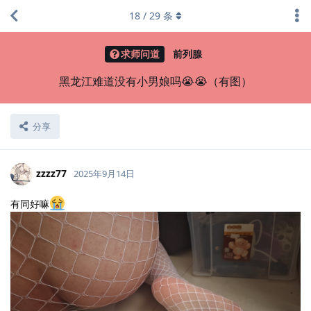
18
/
29
条
求师问道
前列腺
黑龙江难道没有小男娘吗😭😭（有图）
分享
zzzz77
2025年9月14日
有同好嘛