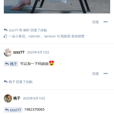
回复
zzzz77
和
御轩
回复了此帖
一朵小黄花
、
ndsndn
，
lamlum
与
萌新燚
觉得很赞
zzzz77
2025年9月15日
可以加一下吗姐姐
桃子
回复
桃子
回复了此帖
桃子
2025年9月15日
1982370065
zzzz77