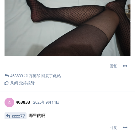
回复
463833
和
万穗爷
回复了此帖
风间
觉得很赞
463833
4
2025年9月14日
哪里的啊
zzzz77
回复