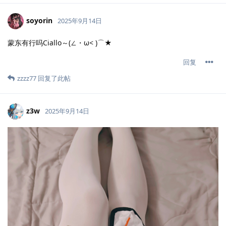
soyorin
2025年9月14日
蒙东有行吗Ciallo～(∠・ω< )⌒★
回复
zzzz77
回复了此帖
z3w
2025年9月14日