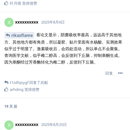
叶月喵
觉得很赞
xxxxxxxxxx
X
2025年8月6日
看论文显示，阴囊吸收率最高，远远高于其他地
rikasflame
方。其他地方都有角质，所以凝胶、贴片里面有水杨酸。实测效果
似乎过于明显了。激素吸收后，会四处流动，所以单点不会聚集。
查询医学文献，似乎雌二醇高，会反馈到下丘脑，抑制睾酮生成。
因为睾酮经过芳香酶转化为雌二醇，反馈到下丘脑。
回复
t1zdhjoygf
回复了此帖
arhding
觉得很赞
19 天
后
xxxxxxxxxx
X
2025年8月25日