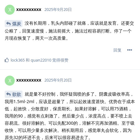
xxxxxxxxxx
X
2025年9月20日
没有长期用，乳头内部碰了就痛，应该就是发育。还要交
煤炭
公粮了，回复速度慢，施法前摇大，施法过程容易打断。停了一个
月现在恢复了，两天一次高质量。
回复
lock365
和
quan22010
觉得很赞
xxxxxxxxxx
X
2025年9月20日
就是量不好控制，我怀疑我喷的多了。阴囊皮吸收率高，
欲欲
我用1.5ml-2ml，应该是超量了，所以起效速度甚快。优势在于成本
低，起效快，分散度好，保质期长。如果好溶解，可以用75酒精，
我用的90，感觉有点刺激了。然后量少点，浓度高点，要不喷上去
容易流。很好溶解的。可以先配300的，溶解不完再加酒精。至于吸
收快，可以用少量多次解决。稍长期用后，感觉睾丸会软化，因为
原先32的环进不去，后来可以很容易进去了。