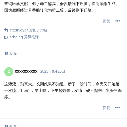
查询医学文献，似乎雌二醇高，会反馈到下丘脑，抑制睾酮生成。
因为睾酮经过芳香酶转化为雌二醇，反馈到下丘脑。
回复
t1zdhjoygf
回复了此帖
arhding
觉得很赞
19 天
后
xxxxxxxxxx
X
2025年8月25日
这溶液，劲真大。长期效果不知道。断了一段时间，今天又开始第
一次喷，1.5ml，早上喷，下午起效果，发情、硬不起来、乳头里面
疼。
回复
25 天
后