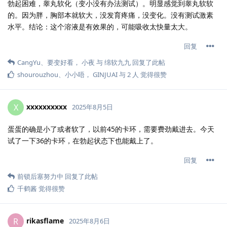
勃起困难，睾丸软化（变小没有办法测试）。明显感觉到睾丸软软
的。因为胖，胸部本就软大，没发育疼痛，没变化。没有测试激素
水平。结论：这个溶液是有效果的，可能吸收太快量太大。
回复
CangYu
、
要变好看
，
小夜
与
绵软九九
回复了此帖
shourouzhou
、
小小唔
，
GINJUAI
与
2
人
觉得很赞
xxxxxxxxxx
X
2025年8月5日
蛋蛋的确是小了或者软了，以前45的卡环，需要费劲戴进去。今天
试了一下36的卡环，在勃起状态下也能戴上了。
回复
前锁后塞努力中
回复了此帖
千鹤酱
觉得很赞
rikasflame
R
2025年8月6日