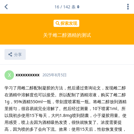
16
/
142
条
探索发现
关于雌二醇酒精的测试
分享
xxxxxxxxxx
X
2025年8月5日
学习了用雌二醇配制凝胶的方法，然后通过查询论文，发现雌二醇
在酒精中溶解度也可以接受。所以配制了酒精溶液，购买了雌二醇
1g，95%酒精550ml一瓶，带刻度喷雾瓶一瓶。将雌二醇放到酒精
里摇匀，很容易就完全溶解了。然后经过测量，10下喷雾1ml。所
以我初步使用15下每天，大约1.8mg喷到阴囊，小于凝胶用量。使
用感受，喷上去因为酒精吸热发烫，很快就恢复了。浓度需要提
高，因为喷的多了会向下流。效果：使用15天后，性欲恢复变慢，