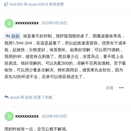
lock365
和
quan22010
觉得很赞
xxxxxxxxxx
X
2025年9月20日
就是量不好控制，我怀疑我喷的多了。阴囊皮吸收率高，
欲欲
我用1.5ml-2ml，应该是超量了，所以起效速度甚快。优势在于成本
低，起效快，分散度好，保质期长。如果好溶解，可以用75酒精，
我用的90，感觉有点刺激了。然后量少点，浓度高点，要不喷上去
容易流。很好溶解的。可以先配300的，溶解不完再加酒精。至于吸
收快，可以用少量多次解决。稍长期用后，感觉睾丸会软化，因为
原先32的环进不去，后来可以很容易进去了。
回复
aLiub
和
欲欲
回复了此帖
xxxxxxxxxx
X
2025年9月20日
用的时候有一点，交完公粮不解渴。