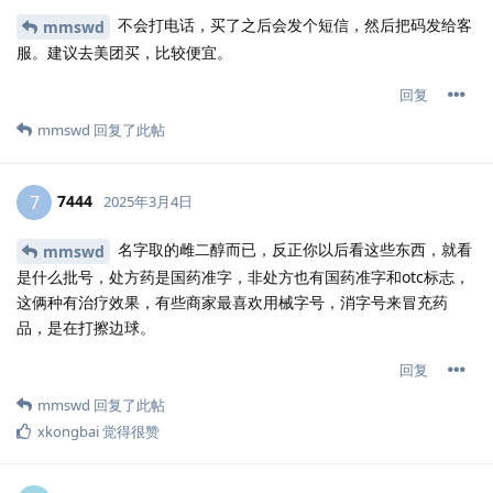
不会打电话，买了之后会发个短信，然后把码发给客
mmswd
服。建议去美团买，比较便宜。
回复
mmswd
回复了此帖
7444
7
2025年3月4日
名字取的雌二醇而已，反正你以后看这些东西，就看
mmswd
是什么批号，处方药是国药准字，非处方也有国药准字和otc标志，
这俩种有治疗效果，有些商家最喜欢用械字号，消字号来冒充药
品，是在打擦边球。
回复
mmswd
回复了此帖
xkongbai
觉得很赞