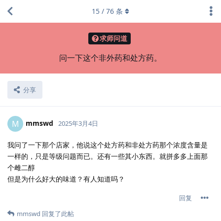
15
/
76
条
求师问道
问一下这个非外药和处方药。
分享
mmswd
M
2025年3月4日
我问了一下那个店家，他说这个处方药和非处方药那个浓度含量是
一样的，只是等级问题而已。还有一些其小东西。就拼多多上面那
个雌二醇
但是为什么好大的味道？有人知道吗？
回复
mmswd
回复了此帖