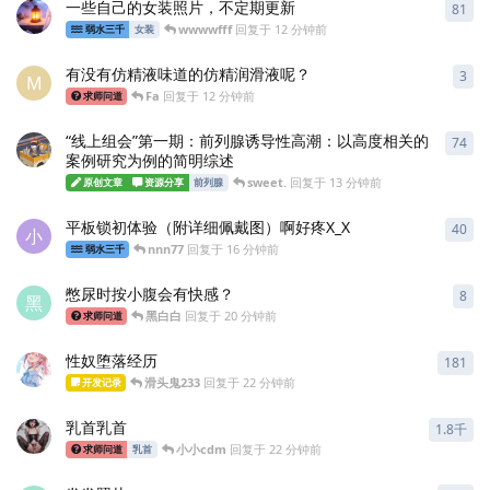
一些自己的女装照片，不定期更新
81
81
wwwwfff
回复于
12 分钟前
弱水三千
女装
有没有仿精液味道的仿精润滑液呢？
3
3
条
M
Fa
回复于
12 分钟前
求师问道
“线上组会”第一期：前列腺诱导性高潮：以高度相关的
74
74
案例研究为例的简明综述
sweet.​
回复于
13 分钟前
原创文章
资源分享
前列腺
平板锁初体验（附详细佩戴图）啊好疼X_X
40
40
小
nnn77
回复于
16 分钟前
弱水三千
憋尿时按小腹会有快感？
8
8
条
黑
黑白白
回复于
20 分钟前
求师问道
性奴堕落经历
181
181
滑头鬼233
回复于
22 分钟前
开发记录
乳首乳首
1.8千
184
小小cdm
回复于
22 分钟前
求师问道
乳首