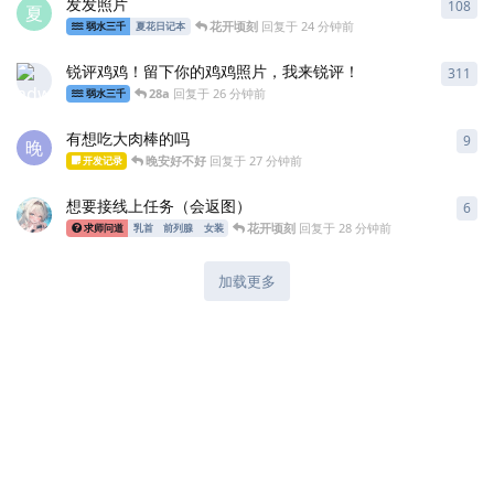
发发照片
108
108
夏
花开顷刻
回复于
24 分钟前
弱水三千
夏花日记本
锐评鸡鸡！留下你的鸡鸡照片，我来锐评！
311
311
28a
回复于
26 分钟前
弱水三千
有想吃大肉棒的吗
9
9
条
晚
晚安好不好
回复于
27 分钟前
开发记录
想要接线上任务（会返图）
6
6
条
花开顷刻
回复于
28 分钟前
求师问道
乳首
前列腺
女装
加载更多