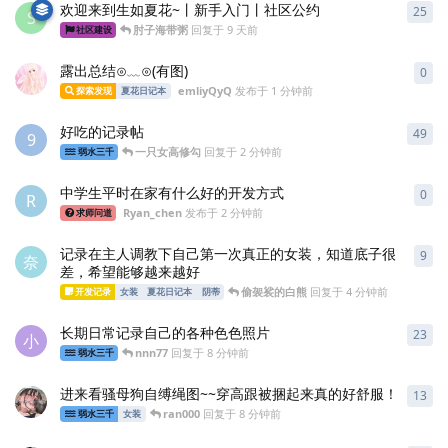
欢迎来到生如夏花~丨新手入门丨社区公约
25
25
S
肘子海带粥
回复于
9 天前
社区建设
露出总结⊙﹏⊙(有图)
0
0
条
emliyQyQ
发布于
1 分钟前
探索发现
夏花日记本
好吃的记录帖
49
49
9
一只女高修勾
回复于
2 分钟前
弱水三千
中学生平时在家有什么好的开发方式
0
0
条
R
Ryan_chen
发布于
2 分钟前
求师问道
记录在主人调教下自己第一次真正的女装，知道底子很
9
9
条
奈
差，希望能够越来越好
偷袈裟的白熊
回复于
4 分钟前
开发记录
女装
夏花日记本
阴蒂
长期日常记录自己的各种色色照片
23
23
小
nnn77
回复于
8 分钟前
弱水三千
进来看骚母狗自缚绳图~~穿高跟被捆起来真的好舒服！
13
13
ran000
回复于
8 分钟前
弱水三千
女装