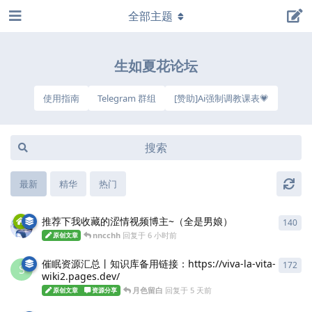
全部主题
生如夏花论坛
使用指南
Telegram 群组
[赞助]Ai强制调教课表💗
最新
精华
热门
推荐下我收藏的涩情视频博主~（全是男娘）
140
140
nncchh
回复于
6 小时前
原创文章
催眠资源汇总丨知识库备用链接：https://viva-la-vita-
172
172
S
wiki2.pages.dev/
月色留白
回复于
5 天前
原创文章
资源分享